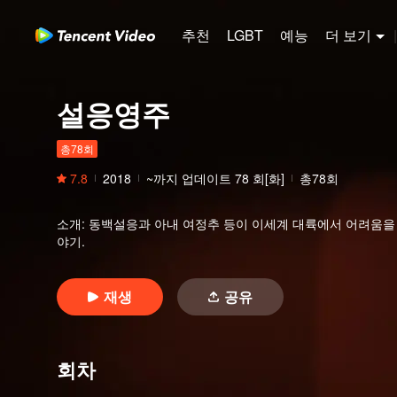
추천
LGBT
예능
더 보기
|
설응영주
총78회
7.8
2018
~까지 업데이트
78
회[화]
총78회
소개
:
동백설응과 아내 여정추 등이 이세계 대륙에서 어려움을 
야기.
재생
공유
회차