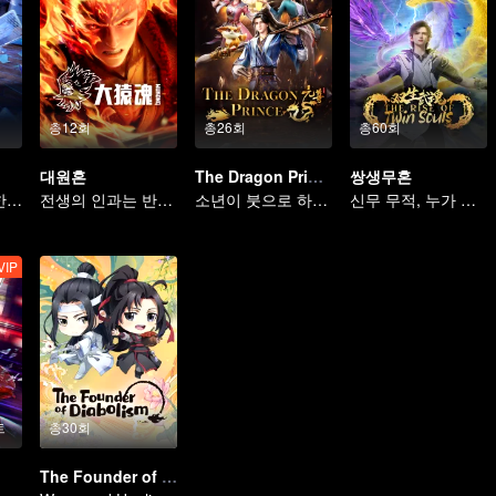
총12회
총26회
총60회
대원혼
The Dragon Prince
쌍생무혼
카드 제작, 평범한 사람에서 영웅으로
전생의 인과는 반드시 하늘을 물어뜯을 것
소년이 붓으로 하늘을 가른다
신무 무적, 누가 운명을 지배하나
VIP
트
총30회
The Founder of Diabolism Q