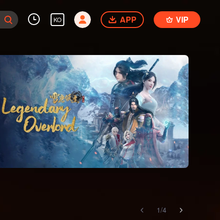
APP
VIP
KO
1
/
4