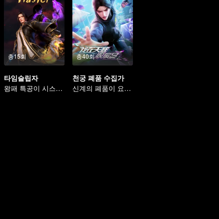
총15회
총40회
타임슬립자
천궁 폐품 수집가
왕패 특공이 시스템을 넘어 구황을 누빈다
신계의 폐품이 요괴와 마물을 처단한다