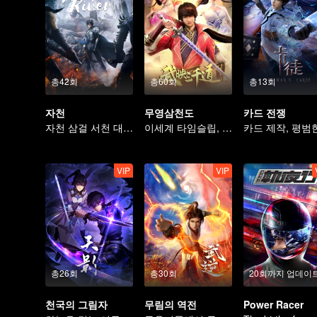
총42회
총60회
총13회
자천
무영삼천도
카드 전쟁
자천 삼걸 서천 대륙을 종횡하다
이세계 타임슬립, 궁상맞은 사위가 되다
VIP
VIP
총26회
총30회
20회까지 업데이
천국의 그림자
무림의 역전
Power Racer