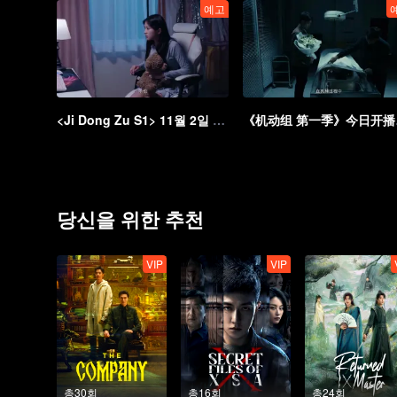
예고
<Ji Dong Zu S1> 11월 2일 방영: 신속하게 범인을 잡아라
《机动
당신을 위한 추천
VIP
VIP
총30회
총16회
총24회