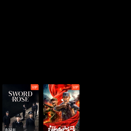
VIP
VIP
총32회