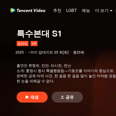
추천
LGBT
예능
더 보기
|
특수본대 S1
총25회
VIP
2025
~까지 업데이트
25
회[화]
총25회
출연진
류쩡위, 진만, 리시천, 천난
소개
:
룽청시 형사 특별행동팀—기동조를 이야기의 중심으로, 치
완벽한 금옥 마약 사건, 한 걸음 한 걸음 덫이 놓인 마약범 경
한 눈을 피해갈 수 없다.
재생
공유