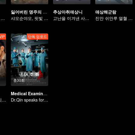
잃어버린 명주의 비밀
추상아취애상니
애상해군람
원한으로 맺어진 인연, 우정이 족쇄가 되다
샤오순야오, 핏빛 저주를 깨기 위한 보물 사냥에 나서다!
고난을 이겨낸 사랑, 함께하는 영광
진안 쉬안루 열혈 밀리터리 로맨스
VIP
단독 업로드
총30회
Medical Examiner Dr. Qin:The Survivor
책 속에 들어간 찌질남, 미녀들이 덤벼든다
Dr.Qin speaks for the dead.