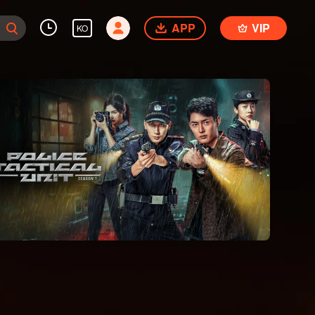
APP
VIP
KO