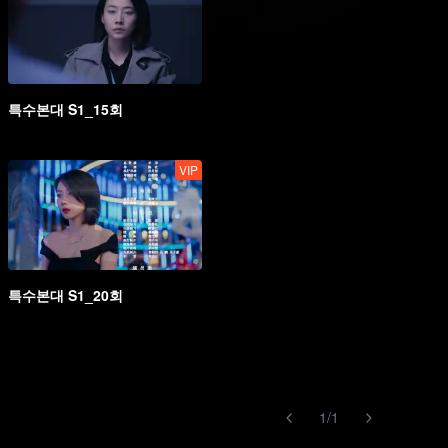
특수본대 S1_15회
VIP
특수본대 S1_20회
1
/
1