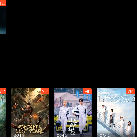
예고
组 第一季》今日开播：特战小队集结破获诡谲命案
VIP
VIP
VIP
VIP
총24회
총24회
총34회