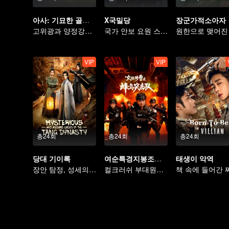
아사: 기묘한 골동품 가게
X국밀당
장군가적소아자
고위광과 양정강의 시간 여행
국가 안보 요원 스파이의 음모를 분쇄하다
VIP
VIP
총24회
총24회
총24회
당대 기이록
여순특경지봉조돌격대
태생이 악역
장안 탐정, 성세의 미궁을 풀다
컬크러쉬 부대원의 사투를 건 범죄와의 전쟁