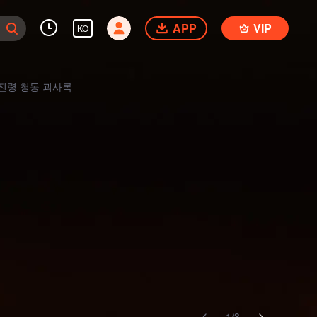
APP
VIP
KO
1
/
3