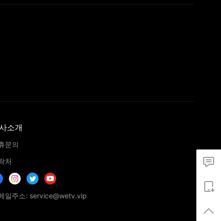
사소개
휴문의
락처
일주소: service@wetv.vip