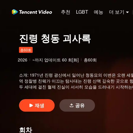
추천
LGBT
예능
더 보기
|
진령 청동 괴사록
총60회
2026
~까지 업데이트
60
회[화]
총60회
소개
:
1971년 진령 광산에서 일어난 청동묘의 이변은 오랜 세월
역 정찰병 친웨가 이끄는 탐사대는 진령 산맥 깊숙한 곳으로 
두 세대에 걸친 혈제 진실이 서서히 모습을 드러내기 시작하
재생
공유
회차