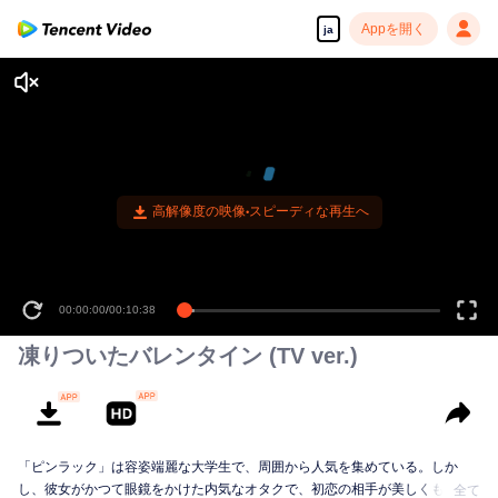
Appを開く
ja
高解像度の映像•スピーディな再生へ
00:00:00
/
00:10:38
凍りついたバレンタイン (TV ver.)
「ピンラック」は容姿端麗な大学生で、周囲から人気を集めている。しか
し、彼女がかつて眼鏡をかけた内気なオタクで、初恋の相手が美しくも冷た
全て