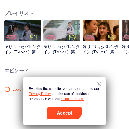
い先輩だったことを知る者は少ない。そして運命が動き出す。ピンラックは
初恋の相手「冷たいチャーム先輩」と再会することになる。 一方、チャーム
プレイリスト
先輩は、この美しい後輩が昔自分につきまとっていた眼鏡っ子と同じ人物だ
とは気づいていない。もしこの子が自分に片思いしていたことを知ったら、
どう思うだろうか？
凍りついたバレンタ
凍りついたバレンタ
凍りついたバレンタ
凍
イン (TV ver.)_第
イン (TV ver.)_第
イン (TV ver.)_第
イン 
01A話
01B話
01C話
01
エピソード
By using the website, you are agreeing to our
Loading…
Privacy Policy
and the use of cookies in
accordance with our
Cookie Policy.
Accept
Appを開く