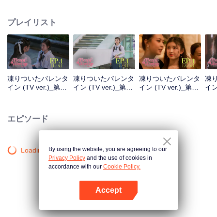
い先輩だったことを知る者は少ない。そして運命が動き出す。ピンラックは
初恋の相手「冷たいチャーム先輩」と再会することになる。 一方、チャーム
プレイリスト
先輩は、この美しい後輩が昔自分につきまとっていた眼鏡っ子と同じ人物だ
とは気づいていない。もしこの子が自分に片思いしていたことを知ったら、
どう思うだろうか？
凍りついたバレンタ
凍りついたバレンタ
凍りついたバレンタ
凍
イン (TV ver.)_第
イン (TV ver.)_第
イン (TV ver.)_第
イン 
01A話
01B話
01C話
01
エピソード
By using the website, you are agreeing to our
Loading…
Privacy Policy
and the use of cookies in
accordance with our
Cookie Policy.
Accept
Appを開く