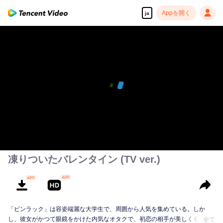
Appを開く
ja
00:00:00
/
00:13:13
凍りついたバレンタイン (TV ver.)
「ピンラック」は容姿端麗な大学生で、周囲から人気を集めている。しか
し、彼女がかつて眼鏡をかけた内気なオタクで、初恋の相手が美しくも冷た
全て