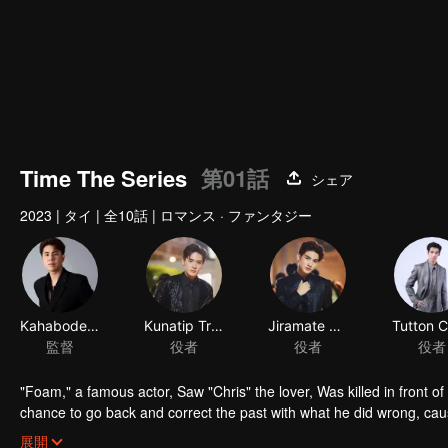
Time The Series
第01話
シェア
2023
|
タイ
|
全10話
|
ロマンス · ファンタジー
Kahabodee Kaljareuk
Kunatip Trakarnchan
Jiramate Chu
監督
役者
役者
役者
"Foam," a famous actor, Saw "Chris" the lover, Was killed in front o
chance to go back and correct the past with what he did wrong, cau
in time to "Foam," will Foam be able to fix the past and save a lover's
展開