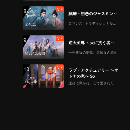
VIP
8
莫離～初恋のジャスミン～
ロマンス · トラディショナル・コスチューム
全40話
VIP
9
逆天至尊 ～天に抗う者～
一発勝負の剣戟、束縛なき感覚
第534話公開
VIP
10
ラブ・アクチュアリー 〜オ
トナの恋〜 S5
運命に導かれ、心で愛された