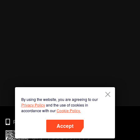
By using the website, you are agreeing to our
Privacy Policy
and the use of cookies in
accordance with our
Cookie Policy.
Phone
Accept
QRコードをスキャンしてアプ