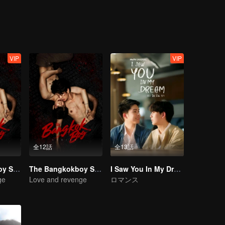
VIP
VIP
全12話
全13話
The Bangkokboy Series (Uncut Ver.)
The Bangkokboy Series
I Saw You In My Dream
ge
Love and revenge
ロマンス