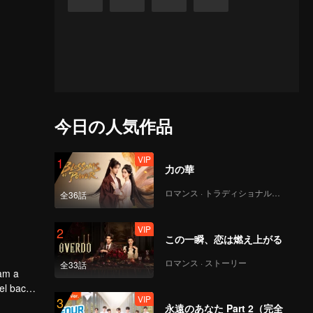
今日の人気作品
VIP
1
力の華
ロマンス · トラディショナル・コスチューム
全36話
VIP
2
この一瞬、恋は燃え上がる
ロマンス · ストーリー
全33話
oam a
el back
VIP
3
永遠のあなた Part 2（完全