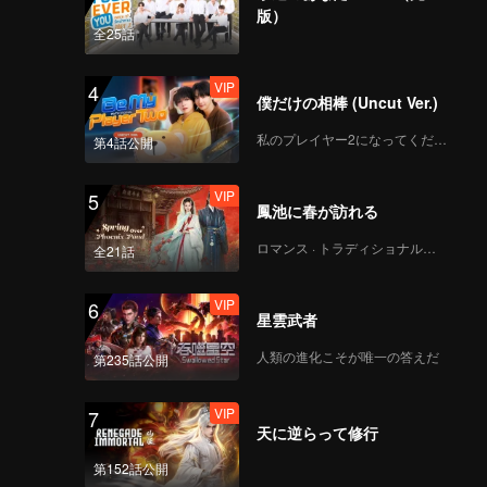
版）
全25話
VIP
4
僕だけの相棒 (Uncut Ver.)
私のプレイヤー2になってください
第4話公開
VIP
5
鳳池に春が訪れる
ロマンス · トラディショナル・コスチューム
全21話
VIP
6
星雲武者
人類の進化こそが唯一の答えだ
第235話公開
VIP
7
天に逆らって修行
第152話公開