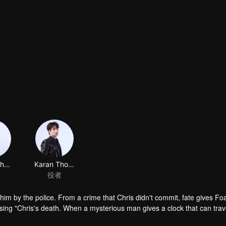
Tutton Cherdchumalaikit
Karan Thongphan
役者
f him by the police. From a crime that Chris didn't commit, fate gives F
sing "Chris's death. When a mysterious man gives a clock that can trav
 life? Only time will prove it!