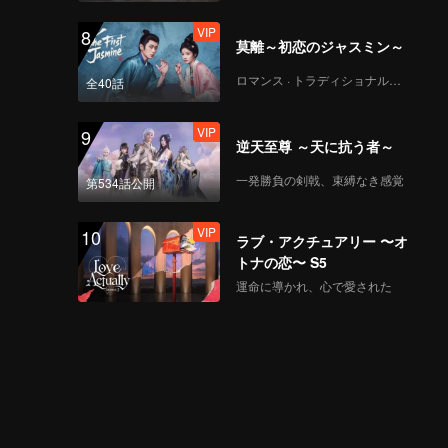
VIP
8
莫離～初恋のジャスミン～
ロマンス · トラディショナル・コスチューム
全40話
VIP
9
逆天至尊 ～天に抗う者～
一発勝負の剣戟、束縛なき感覚
第534話公開
VIP
10
ラブ・アクチュアリー 〜オ
トナの恋〜 S5
運命に導かれ、心で愛された