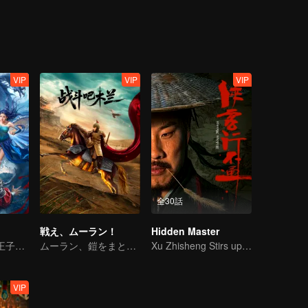
urns into a pretty young girl to seduce the God of War and kills him for
he sacrifices his own heart willingly for the girl he loves. The love b
tormenting. It even reveals a love relationship between the Celestia
is removed. When demon soldiers break into the mortal world, people
pirits survive the calamity in the mortal world and return to the Celes
VIP
VIP
VIP
全30話
戦え、ムーラン！
Hidden Master
龍族の無能な三王子が逆襲する
ムーラン、鎧をまとい再び戦場へ、そして大混乱を巻き起こす
Xu Zhisheng Stirs up a Hilarious Storm in the Martial World
VIP