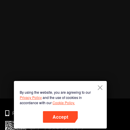
By using the website, you are agreeing to our
Privacy Policy
and the use of cookies in
accordance with our
Cookie Policy.
Phone
Accept
QRコードをスキャンしてアプ