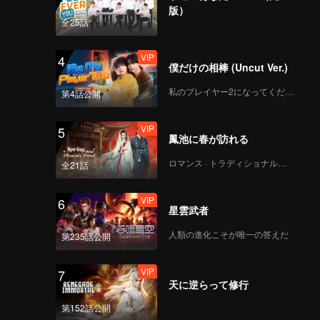
版）
etween
全25話
l Emperor
 are
VIP
4
tial
僕だけの相棒 (Uncut Ver.)
私のプレイヤー2になってください
第4話公開
VIP
5
鳳池に春が訪れる
ロマンス · トラディショナル・コスチューム
全21話
VIP
6
星雲武者
人類の進化こそが唯一の答えだ
第235話公開
VIP
7
天に逆らって修行
第152話公開