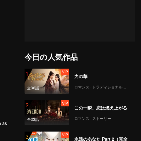
今日の人気作品
VIP
1
力の華
ロマンス · トラディショナル・コスチューム
全36話
VIP
2
この一瞬、恋は燃え上がる
ロマンス · ストーリー
全33話
n as
VIP
3
king the
永遠のあなた Part 2（完全