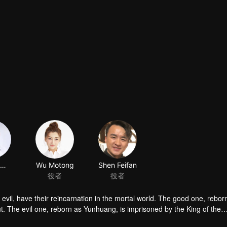
ショ・コウヒ
Wu Motong
Shen Feifan
役者
役者
 evil, have their reincarnation in the mortal world. The good one, rebor
t. The evil one, reborn as Yunhuang, is imprisoned by the King of the
 tortured by Soul-eating Nail. Conspiracies come one after another, ma