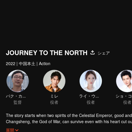
JOURNEY TO THE NORTH
シェア
2022
|
中国本土
|
Action
バク・カンシ
ミレ
ライ・ウモウ
監督
役者
役者
役者
The story starts when two spirits of the Celestial Emperor, good and
Changsheng, the God of War, can survive even with his heart cut ou
Netherworld in the Demon Hell for a hundred years. Every day, he’s
展開