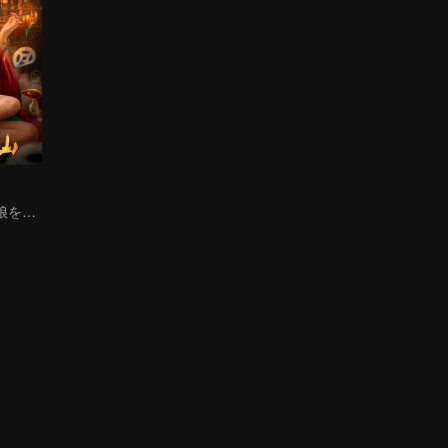
馬の精霊が若い娘を生贄に捧げて不老不死を祈る