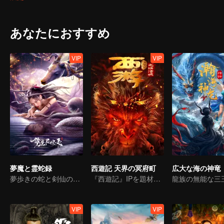
two spirits fight against each other. Chenghuang, the divine beast, t
Yunhuang. She cuts out Changsheng’s Clear Heart, only to know that 
Changsheng, Chenghuang, and Yunhuang is unforgettable and heart-
あなたにおすすめ
and Chenghuang a hundred years ago. The seal of the netherworld 
massacred. What secrets are hidden in the Demon Hell? Can the two s
Emperor?
VIP
VIP
夢魔と霊蛇録
西遊記 天界の冥府町
広大な海の神竜
夢歩きの蛇と剣仙の過去
『西遊記』IPを題材にした新作ファンタジーが登場！
VIP
VIP