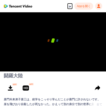
Appを開く
ja
00:00:00
/
00:22:33
闘羅大陸
唐門外来弟子唐三は、絶学をこっそり学んだことが唐門に許されないです。
崖を飛びおり自殺したが死なかった。かえって別の身分で別の世界に届きま
全て