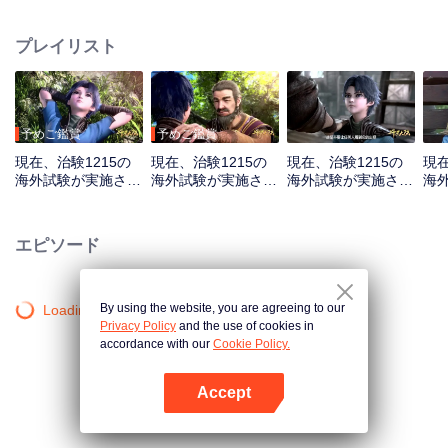
した。武魂を主にして、闘羅大陸という世界です。ここには魔法も闘気も武
術もないが、不思議な武魂があります。ここでの人々は、皆6歳の時、武魂殿
プレイリスト
の中で武魂を目覚めることをします。武魂には動物、植物、器物があり、
人々の日常生活を助けることができます。その中に特別に優れた武魂は修練
して戦闘を行うことができます。この職業は闘羅大陸上で最も強くて光栄で
「魂師」という職業です。小さな唐三は聖魂村で魂師の修行を始めて、唐門
振興の夢も芽生えた。唐門の暗器が闘羅大陸に届く時、唐三の武魂が覚醒る
予めご鑑賞
予めご鑑賞
時、彼はこの武魂の世界で再び唐門の復興させることができるか？
現在、治験1215の
現在、治験1215の
現在、治験1215の
現在
海外試験が実施され
海外試験が実施され
海外試験が実施され
海
ています_第01話
ています_第02話
ています_第03話
てい
エピソード
By using the website, you are agreeing to our
Loading…
Privacy Policy
and the use of cookies in
accordance with our
Cookie Policy.
Accept
Appを開く