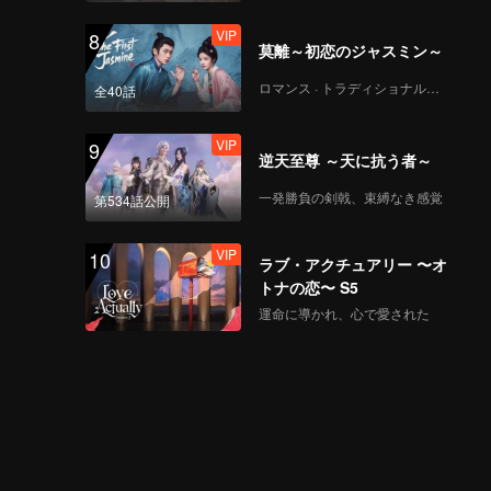
VIP
8
莫離～初恋のジャスミン～
ロマンス · トラディショナル・コスチューム
全40話
VIP
9
逆天至尊 ～天に抗う者～
一発勝負の剣戟、束縛なき感覚
第534話公開
VIP
10
ラブ・アクチュアリー 〜オ
トナの恋〜 S5
運命に導かれ、心で愛された