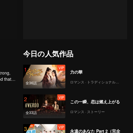
今日の人気作品
VIP
1
力の華
trong,
nd that
ロマンス · トラディショナル・コスチューム
全36話
d to find
VIP
2
この一瞬、恋は燃え上がる
ロマンス · ストーリー
全33話
VIP
3
永遠のあなた Part 2（完全