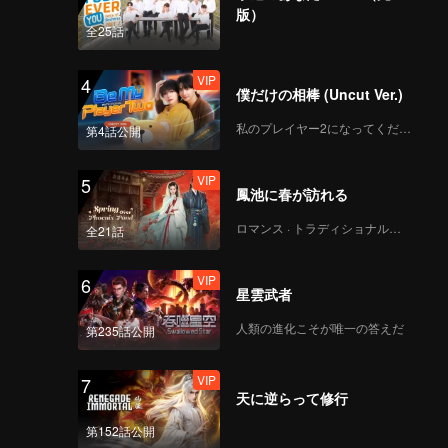
版）
全25話
VIP
4
僕だけの相棒 (Uncut Ver.)
私のプレイヤー2になってください
第4話公開
VIP
5
鳳池に春が訪れる
ロマンス · トラディショナル・コスチューム
全21話
VIP
6
星雲武者
人類の進化こそが唯一の答えだ
第235話公開
VIP
7
天に逆らって修行
第152話公開