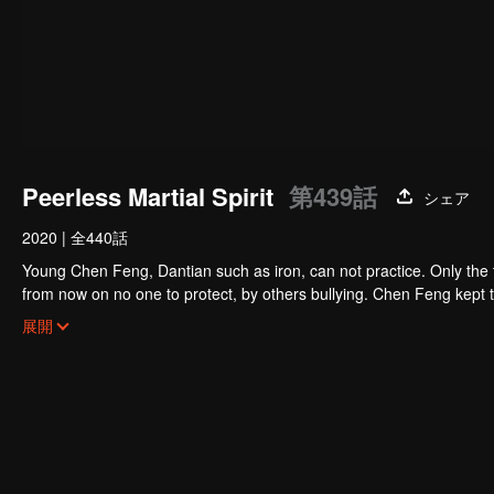
Peerless Martial Spirit
第439話
シェア
2020
|
全440話
Young Chen Feng, Dantian such as iron, can not practice. Only the 
from now on no one to protect, by others bullying. Chen Feng kept t
the master left the supreme dragon blood, mysterious ancient tripod
展開
the master and become the strong.