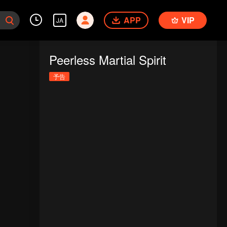
APP
VIP
JA
Peerless Martial Spirit
予告