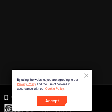
By using the website, you are agreeing to our
Privacy Policy
and the use of cookies in
accordance with our
Cookie Policy.
Phone
Accept
QRコードをスキャンしてアプ