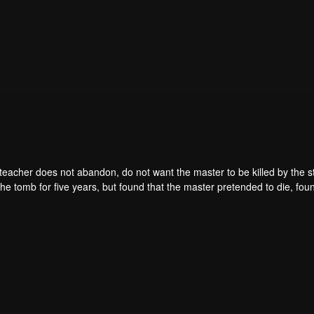
teacher does not abandon, do not want the master to be killed by the s
he tomb for five years, but found that the master pretended to die, fou
. From then on, Chen Feng rose up against the sky, set foot on the roa