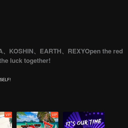
A、KOSHIN、EARTH、REXYOpen the red
the luck together!
YSELF!
VIP
VIP