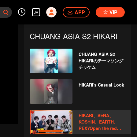
APP
VIP
JA
CHUANG ASIA S2 HIKARI
CHUANG ASIA S2
HIKARIのテーマソング
チッケム
HIKARI's Casual Look
HIKARI、SENA、
KOSHIN、EARTH、
REXYOpen the red
envelopes in the New