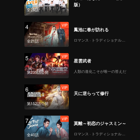
版）
全25話
VIP
4
鳳池に春が訪れる
ロマンス · トラディショナル・コスチューム
全21話
VIP
5
星雲武者
人類の進化こそが唯一の答えだ
第235話公開
VIP
6
天に逆らって修行
第152話公開
VIP
7
莫離～初恋のジャスミン～
ロマンス · トラディショナル・コスチューム
全40話