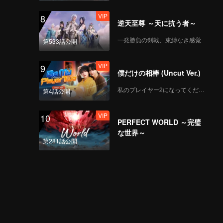
VIP
8
逆天至尊 ～天に抗う者～
一発勝負の剣戟、束縛なき感覚
第533話公開
VIP
9
僕だけの相棒 (Uncut Ver.)
私のプレイヤー2になってください
第4話公開
VIP
10
PERFECT WORLD ～完璧
な世界～
第281話公開