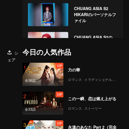
Year! Let's witness
CHUANG ASIA S2
the luck together!
HIKARIのパーソナルフ
ァイル
CHUANG ASIA S2の
HIKARI を応援してくだ
さい
今日の人気作品
シ
ェア
VIP
1
力の華
ロマンス · トラディショナル・コスチューム
全36話
VIP
2
この一瞬、恋は燃え上がる
ロマンス · ストーリー
全33話
VIP
3
永遠のあなた Part 2（完全