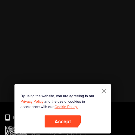
By using the website, you are agreeing to our
Privacy Policy
and the use of cookies in
accordance with our
Cookie Policy.
Phone
Accept
QRコードをスキャンしてアプ