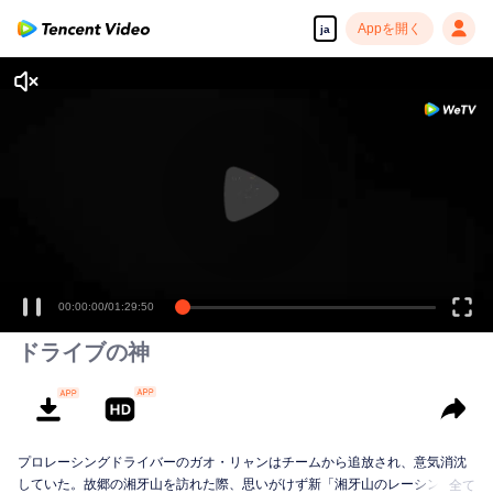
Appを開く
ja
00:00:00
/
01:29:50
ドライブの神
プロレーシングドライバーのガオ・リャンはチームから追放され、意気消沈
していた。故郷の湘牙山を訪れた際、思いがけず新「湘牙山のレーシングゴ
全て