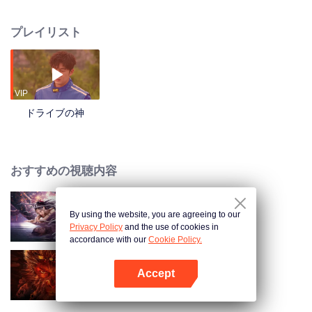
ッド」選抜レースで優勝し、元チャンピオンの李紅光に弟子入りする。二人
の師弟関係は波乱万丈で、ユーモラスな場面が数多く生まれる。そしてつい
プレイリスト
に、二人は力を合わせ、村の復興をかけた重要なレースで勝利を掴み、共に
成長していく。
VIP
ドライブの神
おすすめの視聴内容
By using the website, you are agreeing to our
夢魔と霊蛇録
Privacy Policy
and the use of cookies in
accordance with our
Cookie Policy.
Accept
西遊記 天界の冥府町
Appを開く