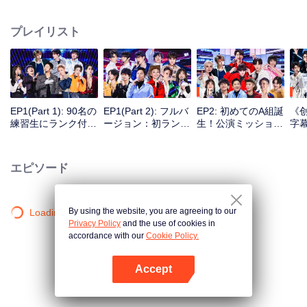
力と奮闘向上力を十分に表すことに力を尽くす。様々な国、様々なブローカ
ー会社と大学の学生約百人を集めて、模範的な先輩の指導と助力を基づい
プレイリスト
て、一緒に文化と専門的な交流を行い、リストラを乗り越えて挑戦を迎え、
一緒に夢を追う。
VIP
VIP
EP1(Part 1): 90名の
EP1(Part 2): フルバ
EP2: 初めてのA組誕
《创
練習生にランク付け
ージョン：初ランク
生！公演ミッション
字幕
て チームショーが
付け継続！A組メン
公開
盛大にスタート
バー急変
エピソード
By using the website, you are agreeing to our
Loading…
Privacy Policy
and the use of cookies in
accordance with our
Cookie Policy.
Accept
Appを開く