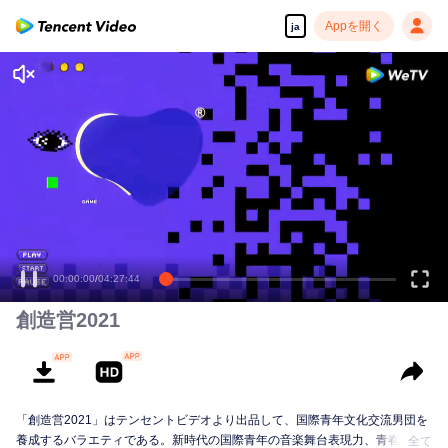
Appを開く
ja
00:00:00
/
04:27:44
創造営2021
「創造営2021」はテンセントビデオより出品して、国際青年文化交流男団を
養成するバラエティである。新時代の国際青年の音楽舞台表現力、青春の活
全て