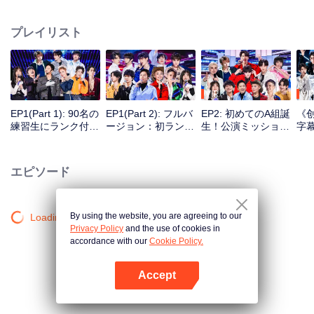
力と奮闘向上力を十分に表すことに力を尽くす。様々な国、様々なブローカ
ー会社と大学の学生約百人を集めて、模範的な先輩の指導と助力を基づい
プレイリスト
て、一緒に文化と専門的な交流を行い、リストラを乗り越えて挑戦を迎え、
一緒に夢を追う。
VIP
VIP
EP1(Part 1): 90名の
EP1(Part 2): フルバ
EP2: 初めてのA組誕
《创
練習生にランク付け
ージョン：初ランク
生！公演ミッション
字幕
て チームショーが
付け継続！A組メン
公開
盛大にスタート
バー急変
エピソード
By using the website, you are agreeing to our
Loading…
Privacy Policy
and the use of cookies in
accordance with our
Cookie Policy.
Accept
Appを開く