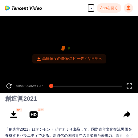
Appを開く
ja
高解像度の映像•スピーディな再生へ
00:00:00
/
02:51:37
創造営2021
「創造営2021」はテンセントビデオより出品して、国際青年文化交流男団を
養成するバラエティである。新時代の国際青年の音楽舞台表現力、青春の活
全て