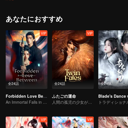
marry Chen but sent him back to the demon realm the day after their
Enraged, Chen returned to Longqiu only to find that Cheng Yan had
attempted to reseal Sha but was exposed. She and Chen ultimately jo
あなたにおすすめ
three realms.
VIP
VIP
全24話
全24話
全24話
Forbidden Love Between
ふたごの運命
An Immortal Falls in Love With a Witch
人間の孤児の少女が神獣との絆を結ぶために自らを捧げる
VIP
VIP