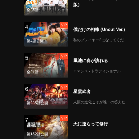
版）
 Yan
全25話
 to the
VIP
4
僕だけの相棒 (Uncut Ver.)
私のプレイヤー2になってください
第4話公開
VIP
5
鳳池に春が訪れる
ロマンス · トラディショナル・コスチューム
全21話
VIP
6
星雲武者
人類の進化こそが唯一の答えだ
第235話公開
VIP
7
天に逆らって修行
第152話公開