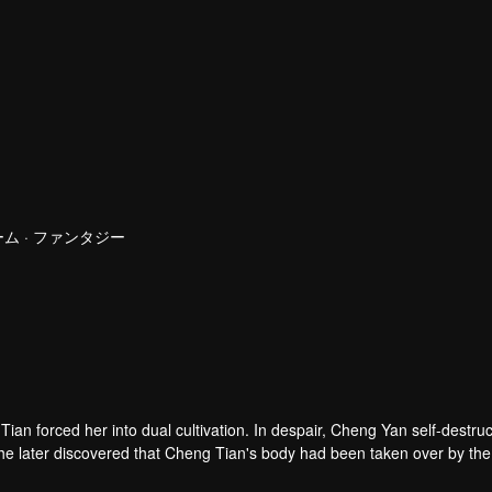
ム · ファンタジー
n forced her into dual cultivation. In despair, Cheng Yan self-destru
he later discovered that Cheng Tian's body had been taken over by the
uest for revenge.
as poisoned in the process, leaving her with little time to live. She chos