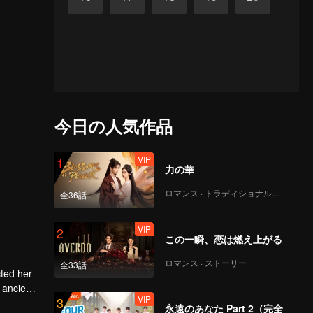
今日の人気作品
VIP
1
力の華
ロマンス · トラディショナル・コスチューム
全36話
VIP
2
この一瞬、恋は燃え上がる
ロマンス · ストーリー
全33話
cted her
 ancient
VIP
3
e to
永遠のあなた Part 2（完全