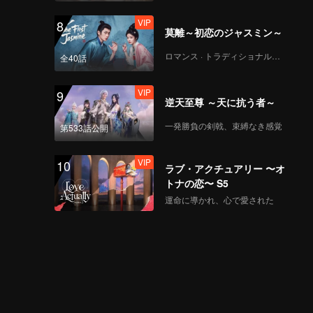
VIP
8
莫離～初恋のジャスミン～
ロマンス · トラディショナル・コスチューム
全40話
VIP
9
逆天至尊 ～天に抗う者～
一発勝負の剣戟、束縛なき感覚
第533話公開
VIP
10
ラブ・アクチュアリー 〜オ
トナの恋〜 S5
運命に導かれ、心で愛された