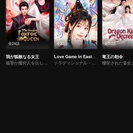
全24話
全32話
全30話
我が狐敵なる女王
Love Game in Eastern Fantasy (English Ver.)
竜王の勅令
狐聖が魔狩人を出し抜く
トラディショナル・コスチューム · ファンタジー