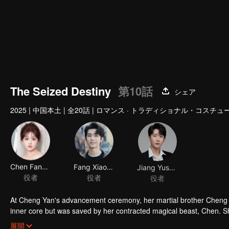
The Seized Destiny
第10話
シェア
2025
|
中国本土
|
全20話
|
ロマンス · トラディショナル・コスチュー
Chen Fangtong
Fang Xiaodong
Jiang Yushun
役者
役者
役者
At Cheng Yan's advancement ceremony, her martial brother Cheng Tia
inner core but was saved by her contracted magical beast, Chen. S
magical beast, Sha. Determined to avenge herself, she began her q
Cheng Yan refined an ancient artifact to restore her inner core but w
展開