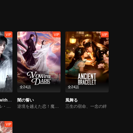
 wedding and was killed shortly after.
 been reborn as Lu Ming, an immortal. Using Lu Ming's identity, Cheng
ined forces in a final battle, sealing Sha for good and restoring peace
VIP
VIP
VIP
全24話
全24話
Blade's Dance with You
闇の誓い
風舞る
トラディショナル・コスチューム
逆境を越えた恋！魔王が妖精の妻を追う
三生の宿命、一念の絆
VIP