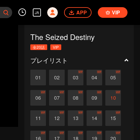
APP
VIP
JA
The Seized Destiny
全20話
VIP
プレイリスト
VIP
VIP
VIP
01
02
03
04
05
VIP
VIP
VIP
VIP
VIP
06
07
08
09
10
VIP
VIP
VIP
VIP
VIP
11
12
13
14
15
VIP
VIP
VIP
VIP
VIP
16
17
18
19
20