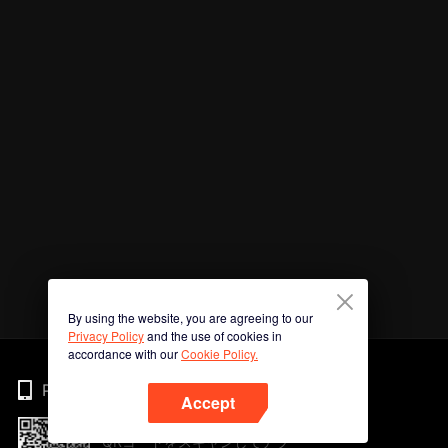
By using the website, you are agreeing to our
Privacy Policy
and the use of cookies in
accordance with our
Cookie Policy.
Phone
Accept
QRコードをスキャンしてアプ