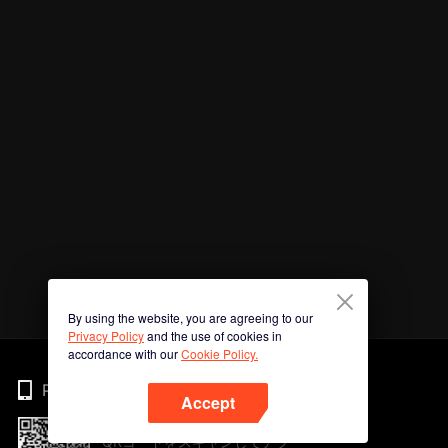
By using the website, you are agreeing to our
Privacy Policy
and the use of cookies in
accordance with our
Cookie Policy.
Phone
Accept
QRコードをスキャンしてアプ