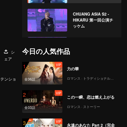
CHUANG ASIA S2 -
HIKARU 第一回公演チ
ッケム
CHUANG ASIA S2 -
JIAHAO 第一回公演チ
今日の人気作品
シ
ッケム
ェア
VIP
1
力の華
CHUANG ASIA S2 -
DUY 第一回公演チッケ
ロマンス · トラディショナル・コスチューム
アテンショ
全36話
ム
VIP
2
この一瞬、恋は燃え上がる
CHUANG ASIA S2 -
DAVID 第一回公演チッ
ロマンス · ストーリー
全33話
ケム
VIP
3
永遠のあなた Part 2（完全