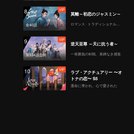
VIP
8
莫離～初恋のジャスミン～
CHUANG ASIA S2 -
PEANUT 第一回公演チ
ロマンス · トラディショナル・コスチューム
全40話
ッケム
VIP
9
逆天至尊 ～天に抗う者～
CHUANG ASIA S2 -
SHOYA 第一回公演チッ
一発勝負の剣戟、束縛なき感覚
第534話公開
ケム
VIP
10
ラブ・アクチュアリー 〜オ
CHUANG ASIA S2 -
トナの恋〜 S5
WANXIN 第一回公演チ
運命に導かれ、心で愛された
ッケム
CHUANG ASIA S2 -
GOU YI 第一回公演チッ
ケム