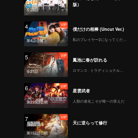
CHUANG ASIA S2 -
版）
YUCHEN 第一回公演チ
全25話
ッケム
VIP
4
僕だけの相棒 (Uncut Ver.)
CHUANG ASIA S2 -
KK 第一回公演チッケム
私のプレイヤー2になってください
第4話公開
VIP
5
鳳池に春が訪れる
CHUANG ASIA S2 -
SMART 第一回公演チ
ロマンス · トラディショナル・コスチューム
全21話
ッケム
VIP
6
星雲武者
CHUANG ASIA S2 -
TADALEE 第一回公演
人類の進化こそが唯一の答えだ
第235話公開
チッケム
VIP
7
天に逆らって修行
CHUANG ASIA S2 -
KAO 第一回公演チッケ
第152話公開
ム