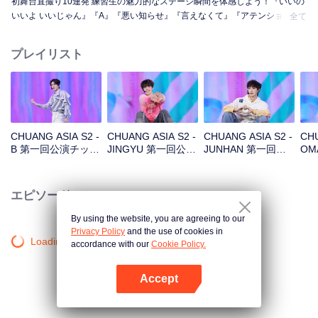
初舞台直撮り10連発 練習生の魅力的なステージ瞬間を体感しよう！『いいの
いいよ いいじゃん』『A』『悪い知らせ』『言えなくて』『アテンション』
全て
『花火』『まだ怪物』『スーパー』『真実の愛』『月下の道』
プレイリスト
CHUANG ASIA S2 -
CHUANG ASIA S2 -
CHUANG ASIA S2 -
CHU
B 第一回公演チッケ
JINGYU 第一回公演
JUNHAN 第一回公
OM
ム
チッケム
演チッケム
チ
エピソード
By using the website, you are agreeing to our
Privacy Policy
and the use of cookies in
Loading…
accordance with our
Cookie Policy.
Accept
Appを開く