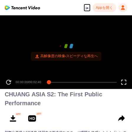
Appを開く
ja
00:00:00
/
00:02:40
CHUANG ASIA S2: The First Public
Performance