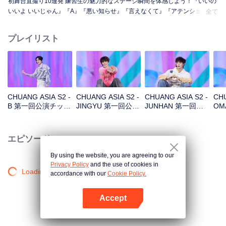
初舞台直撮り10連発 練習生の魅力的なステージ瞬間を体感しよう！『いいの
いいよ いいじゃん』『A』『悪い知らせ』『言えなくて』『アテンション』
全て
『花火』『まだ怪物』『スーパー』『真実の愛』『月下の道』
プレイリスト
CHUANG ASIA S2 -
CHUANG ASIA S2 -
CHUANG ASIA S2 -
CHU
B 第一回公演チッケ
JINGYU 第一回公演
JUNHAN 第一回公
OM
ム
チッケム
演チッケム
チ
エピソード
By using the website, you are agreeing to our
Privacy Policy
and the use of cookies in
Loading…
accordance with our
Cookie Policy.
Accept
Appを開く