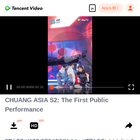
Appを開く
ja
00:00:00
/
00:02:31
CHUANG ASIA S2: The First Public
Performance