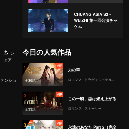
CHUANG ASIA S2 -
WEIZHI 第一回公演チッ
ケム
CHUANG ASIA S2 -
KOSHIN 第一回公演チ
今日の人気作品
シ
ッケム
ェア
VIP
1
力の華
CHUANG ASIA S2 -
HIKARU 第一回公演チ
ロマンス · トラディショナル・コスチューム
アテンショ
全36話
ッケム
VIP
2
この一瞬、恋は燃え上がる
CHUANG ASIA S2 -
JIAHAO 第一回公演チ
ロマンス · ストーリー
全33話
ッケム
VIP
3
永遠のあなた Part 2（完全