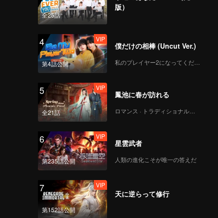
CHUANG ASIA S2 -
版）
DUY 第一回公演チッケ
全25話
ム
VIP
4
僕だけの相棒 (Uncut Ver.)
CHUANG ASIA S2 -
DAVID 第一回公演チッ
私のプレイヤー2になってください
第4話公開
ケム
VIP
5
鳳池に春が訪れる
CHUANG ASIA S2 -
YUCHEN 第一回公演チ
ロマンス · トラディショナル・コスチューム
全21話
ッケム
VIP
6
星雲武者
CHUANG ASIA S2 -
KK 第一回公演チッケム
人類の進化こそが唯一の答えだ
第235話公開
VIP
7
天に逆らって修行
CHUANG ASIA S2 -
SMART 第一回公演チ
第152話公開
ッケム