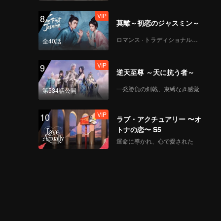
VIP
8
莫離～初恋のジャスミン～
CHUANG ASIA S2 -
TADALEE 第一回公演
ロマンス · トラディショナル・コスチューム
全40話
チッケム
VIP
9
逆天至尊 ～天に抗う者～
CHUANG ASIA S2 -
KAO 第一回公演チッケ
一発勝負の剣戟、束縛なき感覚
第534話公開
ム
VIP
10
ラブ・アクチュアリー 〜オ
CHUANG ASIA S2 -
トナの恋〜 S5
PEANUT 第一回公演チ
運命に導かれ、心で愛された
ッケム
CHUANG ASIA S2 -
SHOYA 第一回公演チッ
ケム