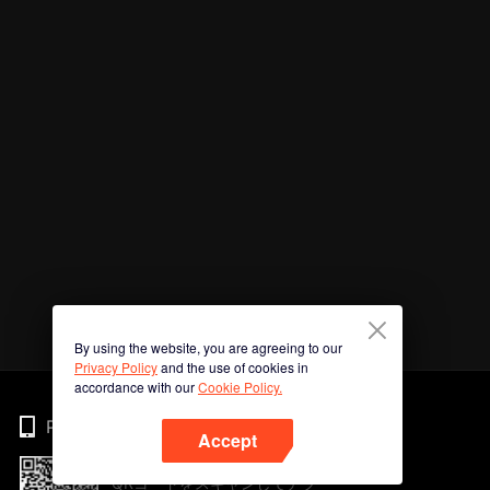
By using the website, you are agreeing to our
Privacy Policy
and the use of cookies in
accordance with our
Cookie Policy.
Phone
Accept
QRコードをスキャンしてアプ