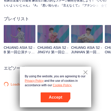
初舞台直撮り10連発 練習生の魅力的なステージ瞬間を体感しよう！『いいの
いいよ いいじゃん』『A』『悪い知らせ』『言えなくて』『アテンション』
全て
『花火』『まだ怪物』『スーパー』『真実の愛』『月下の道』
プレイリスト
CHUANG ASIA S2 -
CHUANG ASIA S2 -
CHUANG ASIA S2 -
CHU
B 第一回公演チッケ
JINGYU 第一回公演
JUNHAN 第一回公
OM
ム
チッケム
演チッケム
チ
エピソード
By using the website, you are agreeing to our
Privacy Policy
and the use of cookies in
Loading…
accordance with our
Cookie Policy.
Accept
Appを開く