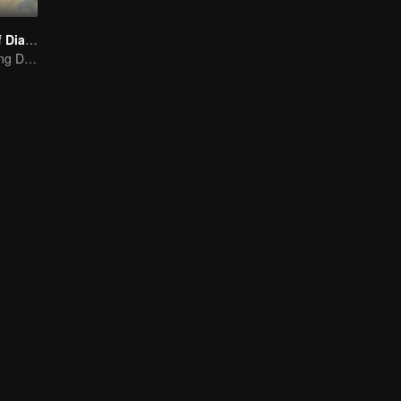
The Founder of Diabolism Q
Warm and Healing Daily Life