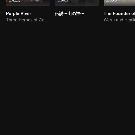
Purple River
伝説〜山の神〜
Three Heroes of Zichuan's adventure on Xichuan Continent