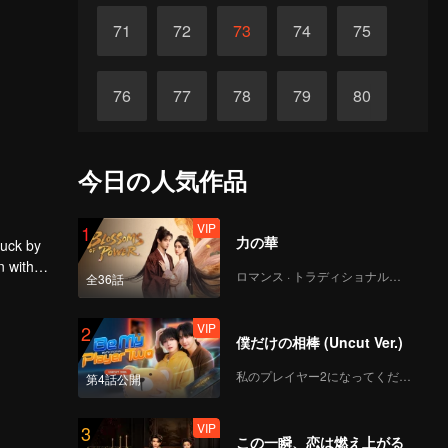
71
72
73
74
75
76
77
78
79
80
81
82
83
84
85
今日の人気作品
86
87
88
89
90
VIP
1
力の華
ruck by
n with
ロマンス · トラディショナル・コスチューム
全36話
VIP
2
僕だけの相棒 (Uncut Ver.)
私のプレイヤー2になってください
第4話公開
VIP
3
この一瞬、恋は燃え上がる