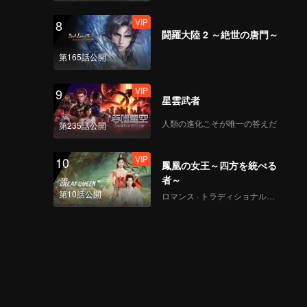
VIP
8
闘羅大陸 2 ～絶世の唐門～
第165話公開
VIP
9
星雲武者
人類の進化こそが唯一の答えだ
第235話公開
VIP
10
鳳凰の女王～四方を統べる
者～
第10話公開
ロマンス · トラディショナル・コスチューム · ファンタジー