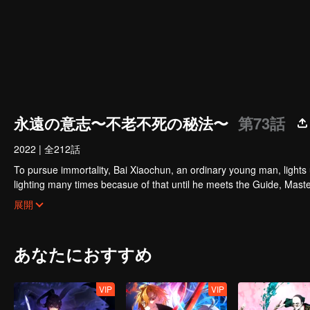
永遠の意志〜不老不死の秘法〜
第73話
2022
|
全212話
To pursue immortality, Bai Xiaochun, an ordinary young man, lights
lighting many times becasue of that until he meets the Guide, Maste
numerous fun plots. Come and watch it to fill your summer with joy.
展開
あなたにおすすめ
VIP
VIP