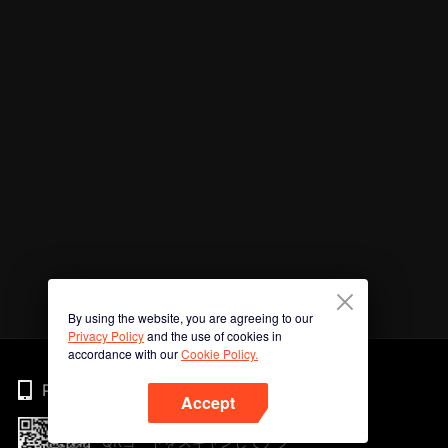
By using the website, you are agreeing to our
Privacy Policy
and the use of cookies in
accordance with our
Cookie Policy.
Phone
Accept
QRコードをスキャンしてアプ