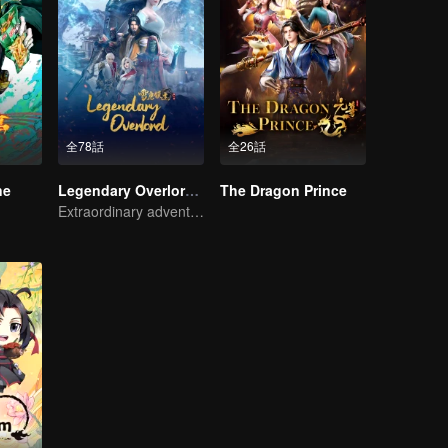
全78話
全26話
ne
Legendary Overlord S2
The Dragon Prince
Extraordinary adventure, a teenager reborn from adversity.