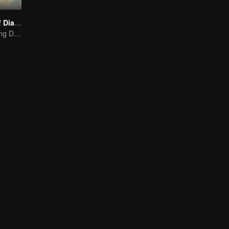
The Founder of Diabolism Q
Warm and Healing Daily Life