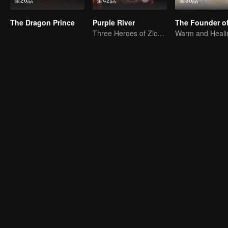
The Dragon Prince
Purple River
Three Heroes of Zichuan's adventure on Xichuan Continent