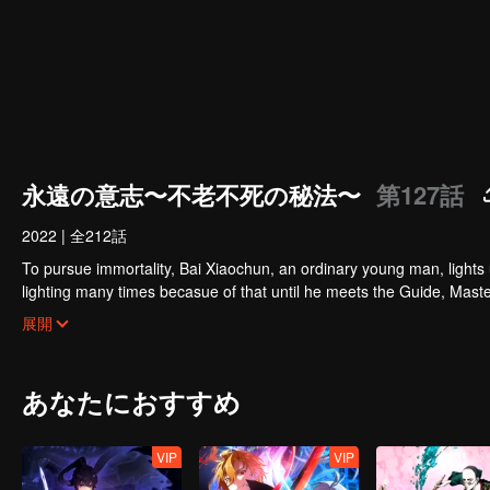
永遠の意志〜不老不死の秘法〜
第127話
2022
|
全212話
To pursue immortality, Bai Xiaochun, an ordinary young man, lights
lighting many times becasue of that until he meets the Guide, Maste
numerous fun plots. Come and watch it to fill your summer with joy.
展開
あなたにおすすめ
VIP
VIP