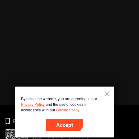
By using the website, you are agreeing to our
Privacy Policy
and the use of cookies in
accordance with our
Cookie Policy.
Phone
Accept
QRコードをスキャンしてアプ