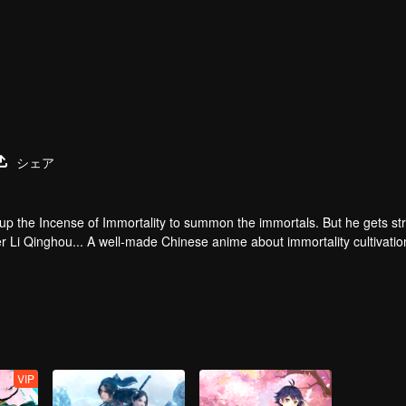
シェア
 up the Incense of Immortality to summon the immortals. But he gets st
r Li Qinghou... A well-made Chinese anime about immortality cultivatio
VIP