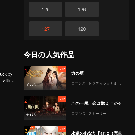
125
126
127
128
129
130
今日の人気作品
131
132
VIP
1
力の華
ruck by
n with
ロマンス · トラディショナル・コスチューム
全36話
133
134
VIP
2
この一瞬、恋は燃え上がる
135
136
ロマンス · ストーリー
全33話
137
138
VIP
3
永遠のあなた Part 2（完全