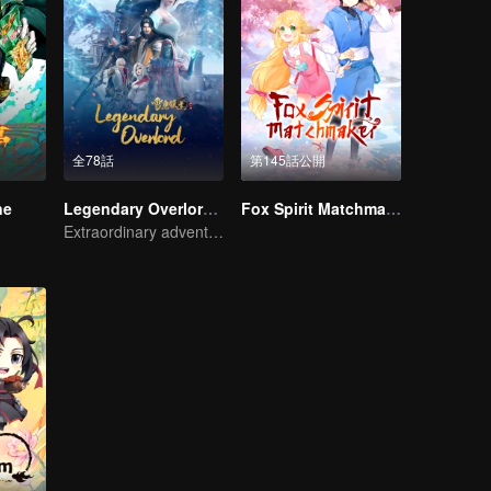
全78話
第145話公開
ne
Legendary Overlord S2
Fox Spirit Matchmaker
Extraordinary adventure, a teenager reborn from adversity.