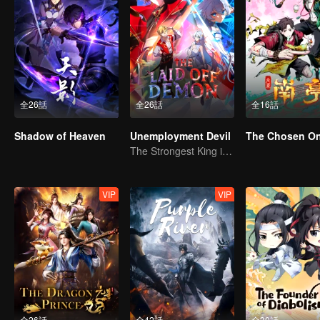
全26話
全26話
全16話
Shadow of Heaven
Unemployment Devil
The Chosen O
The Strongest King in the Demon World Suddenly Gets Laid Off?
VIP
VIP
全26話
全42話
全30話