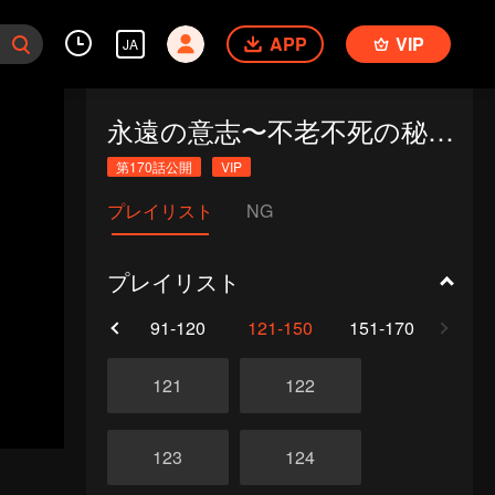
APP
VIP
JA
永遠の意志〜不老不死の秘法〜
第170話公開
VIP
プレイリスト
NG
プレイリスト
61-90
91-120
121-150
151-170
121
122
123
124