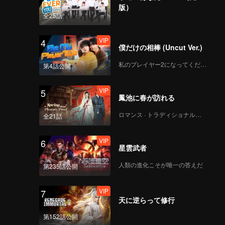
版）
全25話
139
140
VIP
4
僕だけの相棒 (Uncut Ver.)
141
142
私のプレイヤー2になってください
第4話公開
143
144
VIP
5
鳳池に春が訪れる
ロマンス · トラディショナル・コスチューム
145
146
全21話
VIP
6
星雲武者
147
148
人類の進化こそが唯一の答えだ
第235話公開
149
150
VIP
7
天に逆らって修行
第152話公開