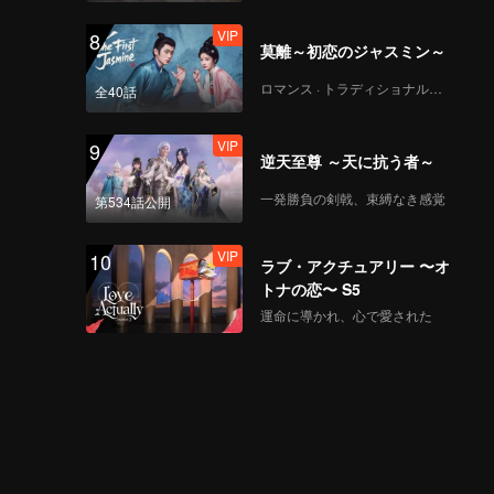
VIP
8
莫離～初恋のジャスミン～
ロマンス · トラディショナル・コスチューム
全40話
VIP
9
逆天至尊 ～天に抗う者～
一発勝負の剣戟、束縛なき感覚
第534話公開
VIP
10
ラブ・アクチュアリー 〜オ
トナの恋〜 S5
運命に導かれ、心で愛された