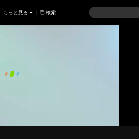
もっと見る
|
検索
480P
1.0X
JA