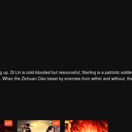
p. Di Lin is cold-blooded but resourceful; Sterling is a patriotic soldi
n. When the Zichuan Clan beset by enemies from within and without, th
he Demons and ventured his life on hunting down the rebel; Sterling reso
 and eastern tribes are constantly entangled and bring chaos to this co
VIP
VIP