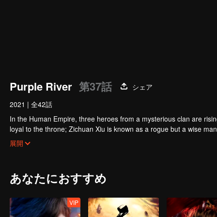
Purple River
第37話
シェア
2021
|
全42話
In the Human Empire, three heroes from a mysterious clan are rising u
loyal to the throne; Zichuan Xiu is known as a rogue but a wise ma
brothers displayed their respective abilities: Zichuan Xiu repelled t
展開
chose his family rather than beloved lover... Humans, demons, orcs,
A magnificent epic story was then born in the blood and fire...
あなたにおすすめ
VIP