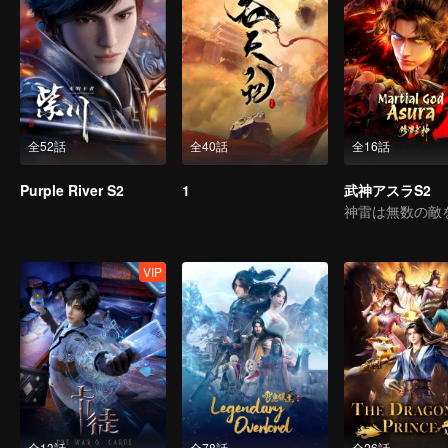
全52話
全40話
全16話
Purple River S2
1
武神アスラS2
VIP
全13話
全78話
全26話