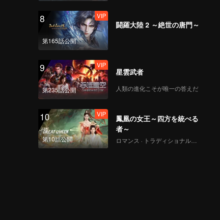
VIP
8
闘羅大陸 2 ～絶世の唐門～
第165話公開
VIP
9
星雲武者
人類の進化こそが唯一の答えだ
第235話公開
VIP
10
鳳凰の女王～四方を統べる
者～
第10話公開
ロマンス · トラディショナル・コスチューム · ファンタジー