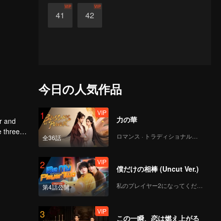
VIP
VIP
41
42
今日の人気作品
VIP
1
力の華
er and
e three
ロマンス · トラディショナル・コスチューム
全36話
lutely
ntinent.
VIP
2
僕だけの相棒 (Uncut Ver.)
私のプレイヤー2になってください
第4話公開
VIP
3
この一瞬、恋は燃え上がる