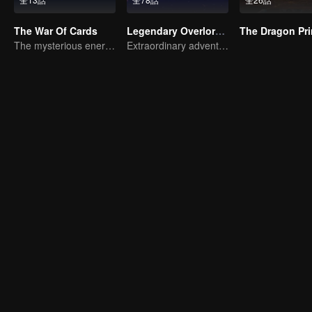
The War Of Cards
Legendary Overlord S2
The Dragon Pr
The mysterious energy from cards caused a war, how did Chen Mu handle it?
Extraordinary adventure, a teenager reborn from adversity.