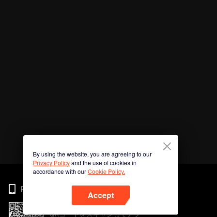
By using the website, you are agreeing to our
Privacy Policy
and the use of cookies in
accordance with our
Cookie Policy.
Phone
Accept
QRコードをスキャンしてアプ