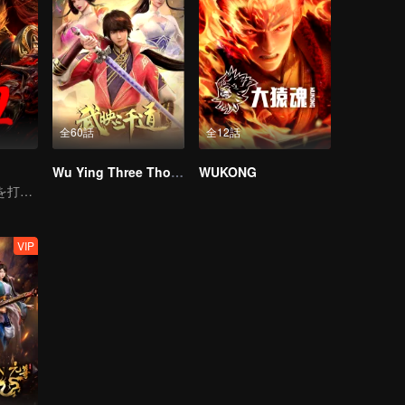
全60話
全12話
Wu Ying Three Thousand Paths
WUKONG
神雷は無数の敵を打ち払い、鬼斧は九洲を揺るがす！
VIP