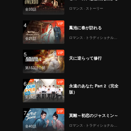
ロマンス · ストーリー
全33話
VIP
4
鳳池に春が訪れる
ロマンス · トラディショナル・コスチューム
全21話
VIP
5
天に逆らって修行
第153話公開
VIP
6
永遠のあなた Part 2（完全
版）
全25話
VIP
7
莫離～初恋のジャスミン～
ロマンス · トラディショナル・コスチューム
全40話