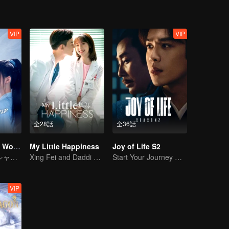
VIP
VIP
全28話
全36話
Who Rules The World
My Little Happiness
Joy of Life S2
ロマンス · マーシャルアーツ
Xing Fei and Daddi Tang's sweet love story.
Start Your Journey With Fan Xian Again
VIP