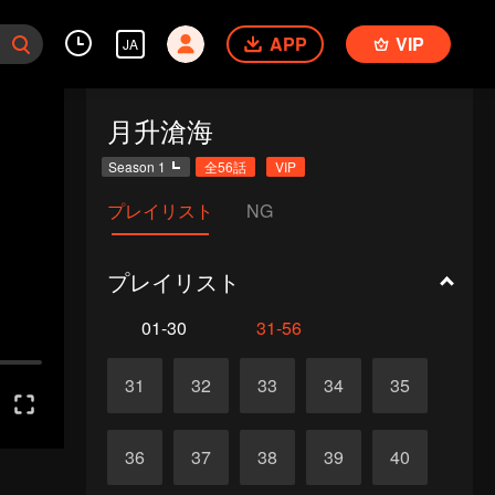
APP
VIP
JA
月升滄海
Season 1
全56話
VIP
プレイリスト
NG
プレイリスト
01-30
31-56
31
32
33
34
35
36
37
38
39
40