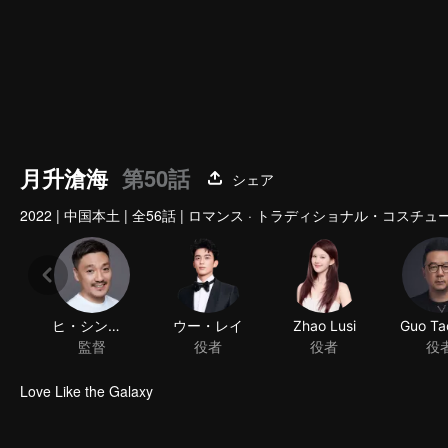
月升滄海
第50話
シェア
2022
|
中国本土
|
全56話
|
ロマンス · トラディショナル・コスチュー
ヒ・シンショウ
ウー・レイ
監督
役者
Love Like the Galaxy