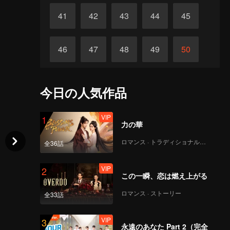
41
42
43
44
45
46
47
48
49
50
51
52
53
54
55
今日の人気作品
終わり
56
VIP
1
力の華
ロマンス · トラディショナル・コスチューム
全36話
VIP
2
この一瞬、恋は燃え上がる
ロマンス · ストーリー
全33話
VIP
3
永遠のあなた Part 2（完全