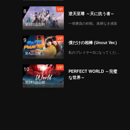
VIP
8
逆天至尊 ～天に抗う者～
一発勝負の剣戟、束縛なき感覚
第533話公開
VIP
9
僕だけの相棒 (Uncut Ver.)
私のプレイヤー2になってください
第4話公開
VIP
10
PERFECT WORLD ～完璧
な世界～
第281話公開