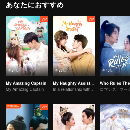
あなたにおすすめ
VIP
VIP
全24話
全26話
全40話
My Amazing Captain
My Naughty Assistant
My Amazing Captain
In a relationship with an idol
VIP