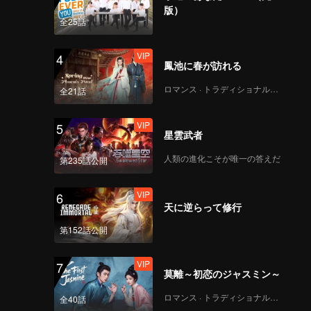
版）
全25話
VIP
4
鳳池に春が訪れる
ロマンス · トラディショナル・コスチューム
全21話
VIP
5
星雲武者
人類の進化こそが唯一の答えだ
第235話公開
VIP
6
天に逆らって修行
第152話公開
VIP
7
莫離～初恋のジャスミン～
ロマンス · トラディショナル・コスチューム
全40話