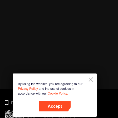
By using the website, you are agreeing to our
Privacy Policy
and the use of cookies in
accordance with our
Cookie Policy.
Phone
Accept
QRコードをスキャンしてアプ