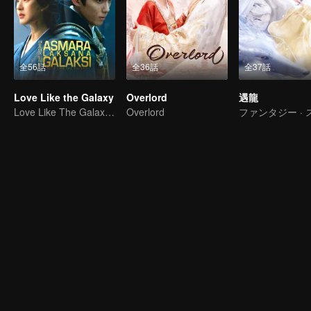
全56話
全36話
全37話
Love Like the Galaxy
Overlord
遇龍
Love Like The Galaxy (Indonesia Audio)
Overlord