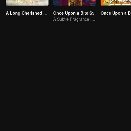
A Long Cherished Dream
Once Upon a Bite S5
Once Upon a Bi
A Subtle Fragrance in Flavor