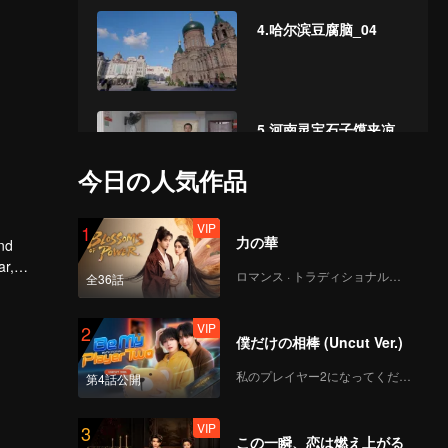
4.哈尔滨豆腐脑_04
5.河南灵宝石子馍夹凉
粉_05
今日の人気作品
VIP
6.安徽亳州牛肉馍_06
1
力の華
and
ar,
ロマンス · トラディショナル・コスチューム
全36話
VIP
7.陕西渭南 豆腐泡_07
2
僕だけの相棒 (Uncut Ver.)
私のプレイヤー2になってください
第4話公開
VIP
8.甘肃张掖牛肉小饭_08
3
この一瞬、恋は燃え上がる