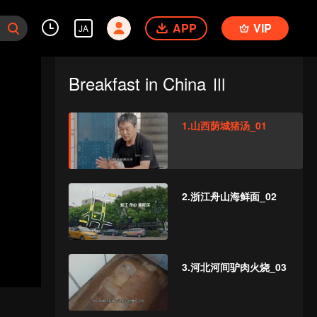
APP
VIP
JA
Breakfast in China Ⅲ
1.山西荫城猪汤_01
2.浙江舟山海鲜面_02
3.河北河间驴肉火烧_03