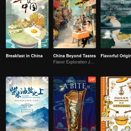
Breakfast in China
China Beyond Tastes
Flavor Exploration Journey of Chen Xiaoqing
VIP