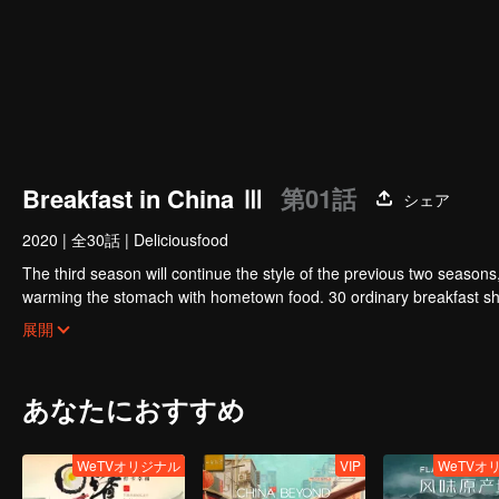
Breakfast in China Ⅲ
第01話
シェア
2020
|
全30話
|
Deliciousfood
The third season will continue the style of the previous two seasons
warming the stomach with hometown food. 30 ordinary breakfast sho
ordinary life has bitter tears, but the arrival of comfort is equally o
展開
あなたにおすすめ
WeTVオリジナル
VIP
WeTVオ