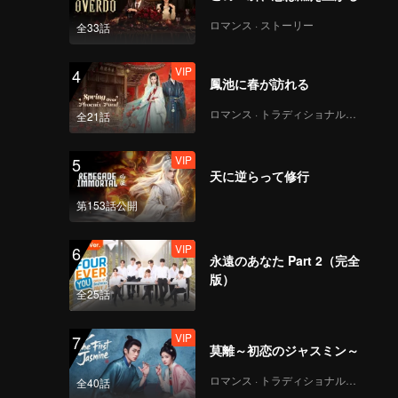
ロマンス · ストーリー
全33話
VIP
9.澳门猪扒包 腾讯版
4
鳳池に春が訪れる
_09
ロマンス · トラディショナル・コスチューム
全21話
VIP
10.江苏南京皮肚面_10
5
天に逆らって修行
第153話公開
VIP
11.湖南洪江鸭子粉_11
6
永遠のあなた Part 2（完全
版）
全25話
VIP
12.河南安阳 筲灌肠_12
7
莫離～初恋のジャスミン～
ロマンス · トラディショナル・コスチューム
全40話