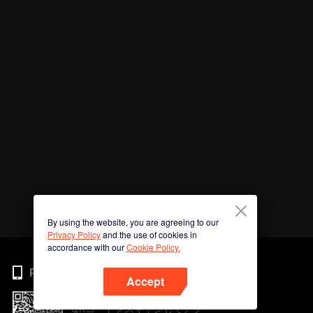
By using the website, you are agreeing to our
Privacy Policy
and the use of cookies in
accordance with our
Cookie Policy.
Phone
Accept
QRコードをスキャンしてアプ