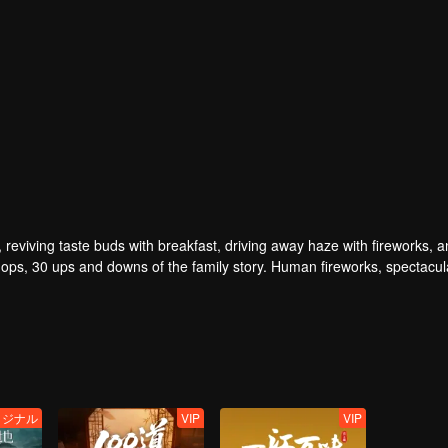
, reviving taste buds with breakfast, driving away haze with fireworks, 
ps, 30 ups and downs of the family story. Human fireworks, spectacul
verwhelming. Please believe that the sun will rise tomorrow.
リジナル
VIP
VIP