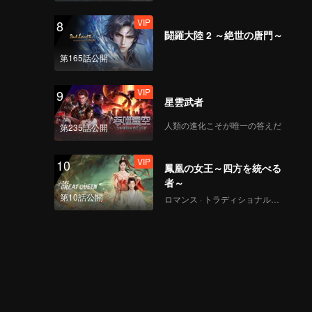
VIP
13浙江嵊州汤包_13
8
闘羅大陸 2 ～絶世の唐門～
第165話公開
VIP
14.河南洛阳驴肉_14
9
星雲武者
人類の進化こそが唯一の答えだ
第235話公開
VIP
15.福建永安 阿歪粿条
10
鳳凰の女王～四方を統べる
_15
者～
第10話公開
ロマンス · トラディショナル・コスチューム · ファンタジー
16.山东曲阜羊肉泡粥
_16
浙江温岭嵌糕_17