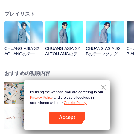
りの少年たちをPickしよう！
プレイリスト
CHUANG ASIA S2
CHUANG ASIA S2
CHUANG ASIA S2
CHU
AGUANGのテーマ
ALTON ANGのテー
Bのテーマソングチ
BI
ソングチッケム
マソングチッケム
ッケム
ソ
おすすめの視聴内容
By using the website, you are agreeing to our
CHUANG ASIA S2
Privacy Policy
and the use of cookies in
accordance with our
Cookie Policy.
Accept
愛の瞬間
Appを開く