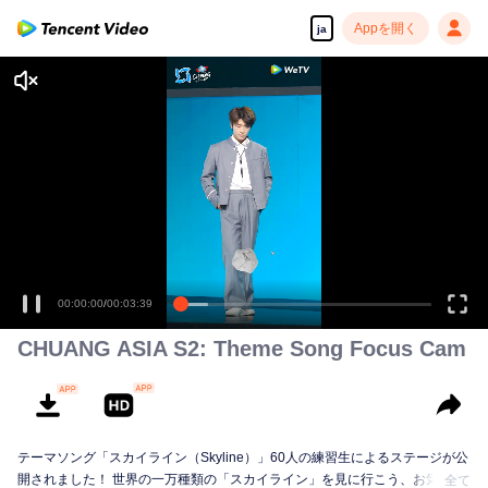
Appを開く
ja
高解像度の映像•スピーディな再生へ
00:00:00
/
00:03:39
CHUANG ASIA S2: Theme Song Focus Cam
テーマソング「スカイライン（Skyline）」60人の練習生によるステージが公
開されました！ 世界の一万種類の「スカイライン」を見に行こう、お気に入
全て