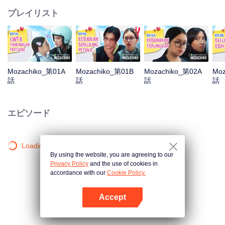
プレイリスト
Mozachiko_第01A
Mozachiko_第01B
Mozachiko_第02A
Moz
話
話
話
話
エピソード
Loading…
By using the website, you are agreeing to our
Privacy Policy
and the use of cookies in
accordance with our
Cookie Policy.
Accept
Appを開く