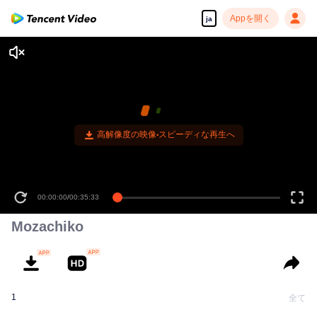
Appを開く
ja
高解像度の映像•スピーディな再生へ
00:00:00
/
00:35:33
Mozachiko
1
全て