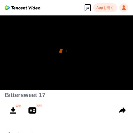
Appを開く
ja
Bittersweet 17