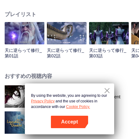
脱することを目指します。彼は道は人が作るものと信じ、平凡な才能で修真
の世界に足を踏み入れます。苦難と嵐を経て、鋭い知性を持ち、着実に頂点
プレイリスト
を目指し、修真界で名を成します。
天に逆らって修行_
天に逆らって修行_
天に逆らって修行_
天
第01話
第02話
第03話
第0
おすすめの視聴内容
By using the website, you are agreeing to our
Renegade Immortal:Divine Descent
Privacy Policy
and the use of cookies in
accordance with our
Cookie Policy.
Accept
Legendary Overlord S2
Appを開く