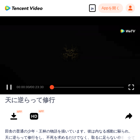
Appを開く
ja
00:00:00
/
00:23:30
天に逆らって修行
田舎の普通の少年・王林の物語を描いています。彼は内なる感動に駆られ、
天に逆らって修行をし、不死を求めるだけでなく、取るに足らない存在から
全て