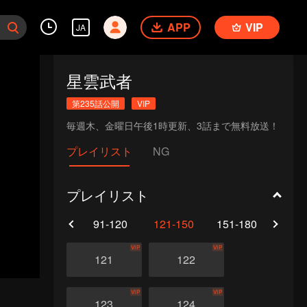
APP
VIP
JA
星雲武者
第235話公開
VIP
毎週木、金曜日午後1時更新、3話まで無料放送！
プレイリスト
NG
プレイリスト
61-90
91-120
121-150
151-180
181-
VIP
VIP
121
122
VIP
VIP
123
124