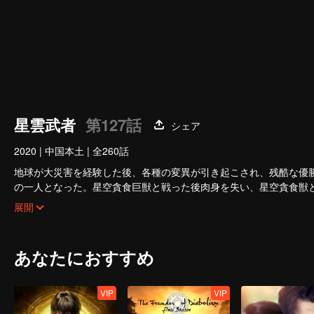
星雲武者
第127話
シェア
2020
|
中国本土
|
全260話
地球が大災害を経験した後、各種の変異が引き起こされ、残酷な優
の一人となった。星空貪食巨獣と戦った後肉身を失い、星空貪食獣
か？
展開
あなたにおすすめ
VIP
VIP