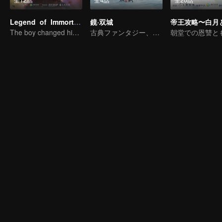
Legend of Immortals
鏡·双城
The boy changed his life into a king
古典ファンタジー、感情燃え激動
朝堂での恩讐と