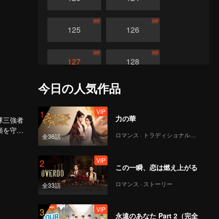
VIP
VIP
125
126
VIP
VIP
127
128
今日の人気作品
VIP
VIP
129
130
VIP
1
力の華
VIP
VIP
球三強者
131
132
類を守る
ロマンス · トラディショナル・コスチューム
全36話
VIP
VIP
133
134
VIP
2
この一瞬、恋は燃え上がる
VIP
VIP
ロマンス · ストーリー
全33話
135
136
VIP
3
VIP
VIP
永遠のあなた Part 2（完全