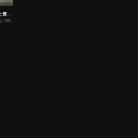
帝王攻略〜白月と楚淵、戦う帝王〜
もつれ