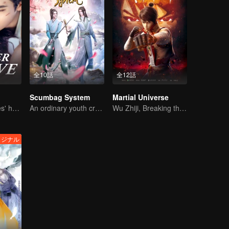
全10話
全12話
Scumbag System
Martial Universe
She is his Achilles' heel and his armor
An ordinary youth crossing as a villain into the book and abusing the hero!
Wu Zhiji, Breaking the Sky, Moving the Heaven and the Earth
リジナル