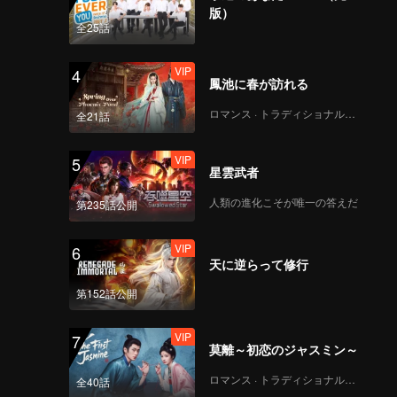
137
138
版）
全25話
VIP
VIP
139
140
VIP
4
鳳池に春が訪れる
VIP
VIP
ロマンス · トラディショナル・コスチューム
141
142
全21話
VIP
5
VIP
VIP
星雲武者
143
144
人類の進化こそが唯一の答えだ
第235話公開
VIP
VIP
145
146
VIP
6
天に逆らって修行
VIP
VIP
147
148
第152話公開
VIP
VIP
VIP
7
149
150
莫離～初恋のジャスミン～
ロマンス · トラディショナル・コスチューム
全40話