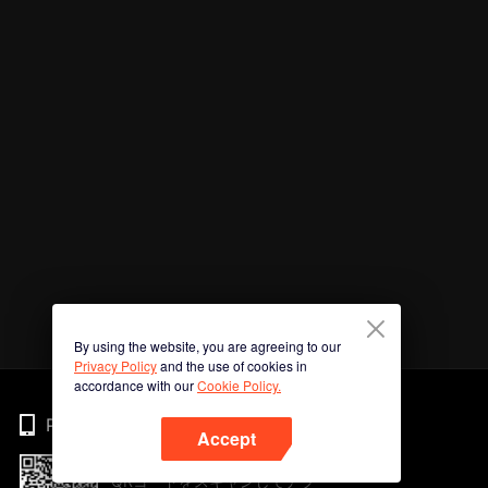
By using the website, you are agreeing to our
Privacy Policy
and the use of cookies in
accordance with our
Cookie Policy.
Phone
Accept
QRコードをスキャンしてアプ