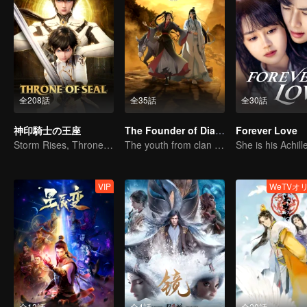
全208話
全35話
全30話
神印騎士の王座
The Founder of Diabolism
Forever Love
Storm Rises, Throne Falls
The youth from clan of cultivators killed the devils for the others
VIP
WeTVオ
全12話
全4話
全20話