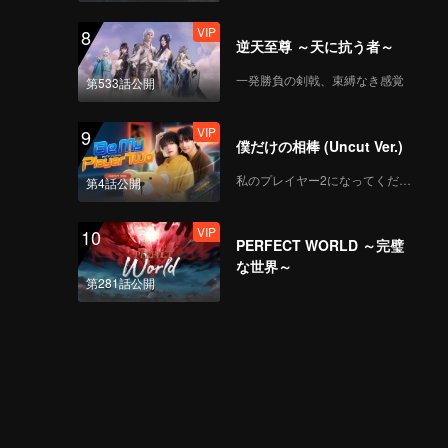
VIP
8
逆天至尊 ～天に抗う者～
一発勝負の剣戟、束縛なき感覚
第533話公開
VIP
9
僕だけの相棒 (Uncut Ver.)
私のプレイヤー2になってください
第4話公開
VIP
10
PERFECT WORLD ～完璧
な世界～
第281話公開