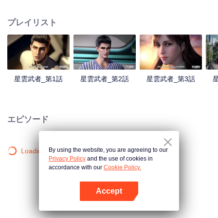
人となった。星空貪食巨獣と戦った後肉身を失い、星空貪食獣となったが、
体内世界で人類の分身を再び育てたラ・ホウは復讐か？人類を守るか？
プレイリスト
星雲武者_第1話
星雲武者_第2話
星雲武者_第3話
エピソード
By using the website, you are agreeing to our
Loading…
Privacy Policy
and the use of cookies in
accordance with our
Cookie Policy.
Accept
Appを開く