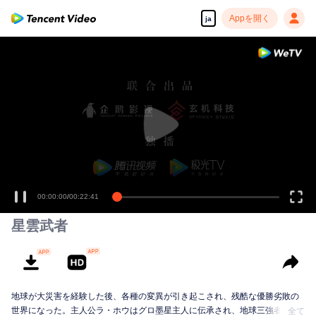
Appを開く
ja
00:00:00
/
00:22:41
星雲武者
地球が大災害を経験した後、各種の変異が引き起こされ、残酷な優勝劣敗の
世界になった。主人公ラ・ホウはグロ墨星主人に伝承され、地球三強者の一
全て