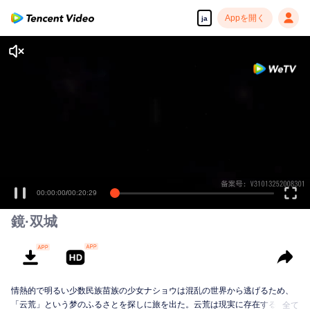
Appを開く
ja
00:00:00
/
00:20:29
鏡·双城
情熱的で明るい少数民族苗族の少女ナショウは混乱の世界から逃げるため、
「云荒」という梦のふるさとを探しに旅を出た。云荒は現実に存在するとこ
全て