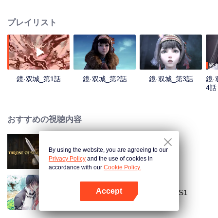
ろか伝説の桃源仙境だろうかは未知の謎だけど、彼女が一歩ずつ雲荒に近づ
く。深く入り込むに伴って、スリリングな戦いがおこる。個性が鮮明で、卓
プレイリスト
然として抜群な伝説人物が次々と登場し、人を感動させる神話が始まっ
た……
終
鏡·双城_第1話
鏡·双城_第2話
鏡·双城_第3話
鏡·
4話
おすすめの視聴内容
By using the website, you are agreeing to our
神印騎士の王座
Privacy Policy
and the use of cookies in
accordance with our
Cookie Policy.
Accept
National Husband Bring Home SS1
Appを開く