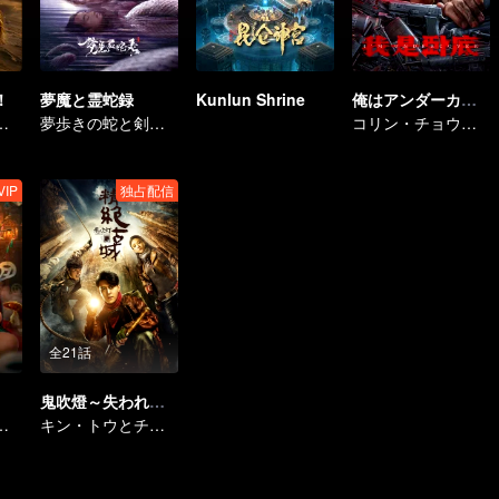
！
夢魔と霊蛇録
Kunlun Shrine
俺はアンダーカバー
戦場へ、そして大混乱を巻き起こす
夢歩きの蛇と剣仙の過去
コリン・チョウの潜入戦争
VIP
独占配信
全21話
鬼吹燈～失われた棺の謎～
生贄に捧げて不老不死を祈る
キン・トウとチン・キョウオン探険の旅を始めた