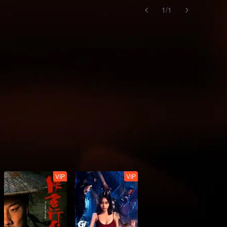
1
/
1
VIP
VIP