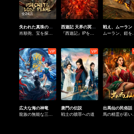
全24話
失われた真珠の秘密
西遊記 天界の冥府町
戦え、ムーラン
肖順尧、宝を探して血の呪いを解く
『西遊記』IPを題材にした新作ファンタジーが登場！
ムーラン、鎧をまとい再び
VIP
VIP
広大な海の神竜
唐門の伝説
出馬仙の民俗話
龍族の無能な三王子が逆襲する
戦士の贖罪への道
馬の精霊が若い娘を