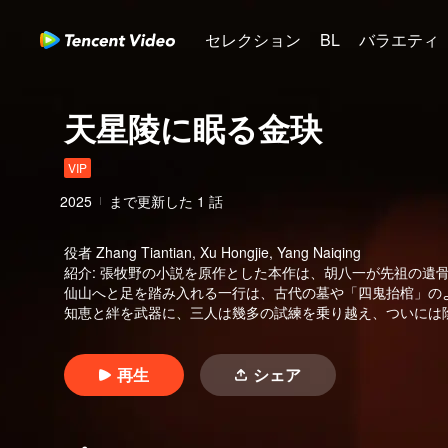
セレクション
BL
バラエティ
天星陵に眠る金玦
VIP
2025
まで更新した
1
話
役者
Zhang Tiantian, Xu Hongjie, Yang Naiqing
紹介
:
張牧野の小説を原作とした本作は、胡八一が先祖の遺
仙山へと足を踏み入れる一行は、古代の墓や「四鬼抬棺」の
知恵と絆を武器に、三人は幾多の試練を乗り越え、ついには
再生
シェア