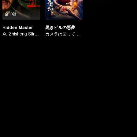
全30話
Hidden Master
黒きビルの悪夢
Xu Zhisheng Stirs up a Hilarious Storm in the Martial World
カメラは回っているが、悲鳴は本物だ