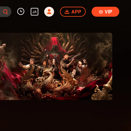
APP
VIP
JA