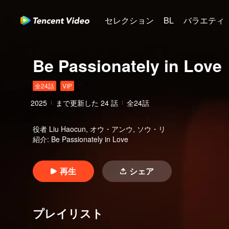
セレクション
BL
バラエティ
Be Passionately in Love
全24話
VIP
2025
まで更新した
24
話
全24話
役者
Liu Haocun, オウ・アンウ, ソウ・リ
紹介
:
Be Passionately in Love
再生
シェア
プレイリスト