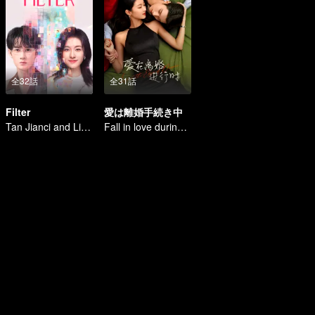
全32話
全31話
Filter
愛は離婚手続き中
Tan Jianci and Li Landi: Life is Fun
Fall in love during the divorce