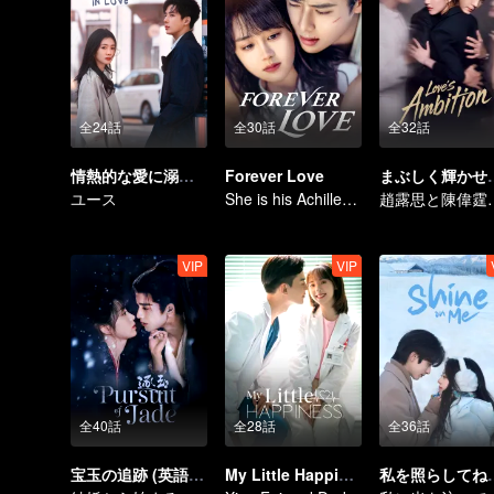
全24話
全30話
全32話
情熱的な愛に溺れる
Forever Love
まぶしく輝かせて
ユース
She is his Achilles' heel and his armor
趙露思と陳偉
VIP
VIP
全40話
全28話
全36話
宝玉の追跡 (英語版)
My Little Happiness
私を照らし