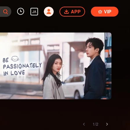
APP
VIP
JA
1
/
2