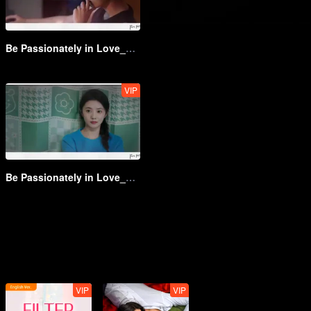
Be Passionately in Love_第15話
VIP
Be Passionately in Love_第20話
VIP
VIP