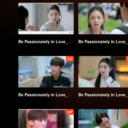
Be Passionately in Love_第01話
Be
VIP
Be Passionately in Love_第06話
Be
VIP