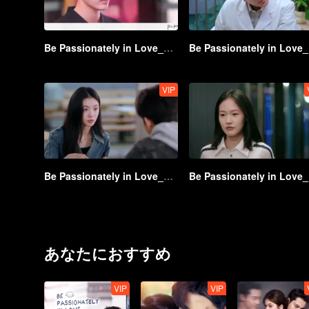
Be Passionately in Love_第11話
Be
VIP
Be Passionately in Love_第16話
Be
あなたにおすすめ
VIP
VIP