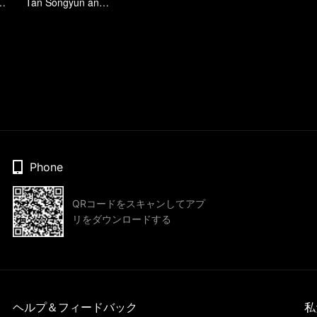
注いでください
Tan Songyun and Xu Kai join forces in the workplace
Phone
QRコードをスキャンしてアプ
リをダウンロードする
ヘルプ＆フィードバック
私