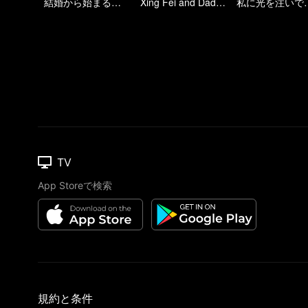
結婚から始まる愛！硝煙が試す本当の想い
Xing Fei and Daddi Tang's sweet love story.
私に光を
TV
App Storeで検索
規約と条件