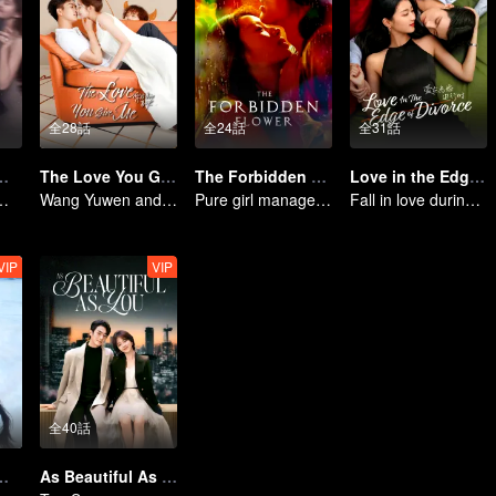
全28話
全24話
全31話
〜恋の野心〜（英語吹替）
The Love You Give Me
The Forbidden Flower
Love in the Edge of Divorce
霆の真実の愛の仮説
Wang Yuwen and Wang Ziqi Work Again as a Couple
Pure girl manages to move the handsome boy
Fall in love during the divorce
VIP
VIP
全40話
てね（英語吹替）
As Beautiful As You