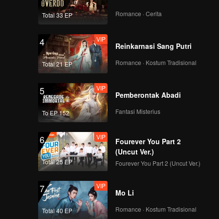
Romance · Cerita
Total 33 EP
VIP
4
Reinkarnasi Sang Putri
Romance · Kostum Tradisional
Total 21 EP
VIP
5
Pemberontak Abadi
Fantasi Misterius
To EP 152
VIP
6
Fourever You Part 2
(Uncut Ver.)
Total 25 EP
Fourever You Part 2 (Uncut Ver.)
VIP
7
Mo Li
Romance · Kostum Tradisional
Total 40 EP