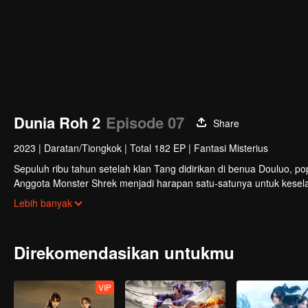
Dunia Roh 2
Episode 07
Share
2023
|
Daratan/Tiongkok
|
Total 182 EP
|
Fantasi Misterius
Sepuluh ribu tahun setelah klan Tang didirikan di benua Douluo, p
Anggota Monster Shrek menjadi harapan satu-satunya untuk kese
membawanya ke kejayaan?
Lebih banyak
Direkomendasikan untukmu
VIP