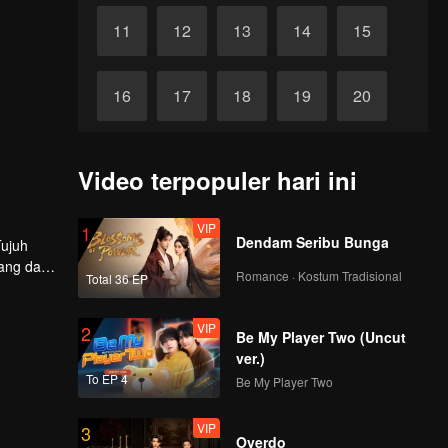
11
12
13
14
15
16
17
18
19
20
VIP
VIP
VIP
VIP
VIP
21
22
23
24
25
Video terpopuler hari ini
VIP
VIP
VIP
VIP
VIP
26
27
28
29
30
VIP
1
Dendam Seribu Bunga
Tujuh
ang dan
Romance · Kostum Tradisional
Total 36 EP
VIP
2
Be My Player Two (Uncut
ver.)
To EP 4
Be My Player Two
VIP
3
Overdo