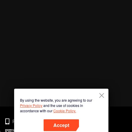
By using the website, you are agreeing to our
Privacy Policy
and the use of cookies in
accordance with our
Cookie Policy.
Phone
Accept
n