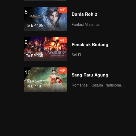
VIP
8
Dunia Roh 2
Fantasi Misterius
To EP 165
VIP
9
Penakluk Bintang
Sci-Fi
To EP 235
VIP
10
Sang Ratu Agung
Romance · Kostum Tradisional · Fantasi
To EP 10