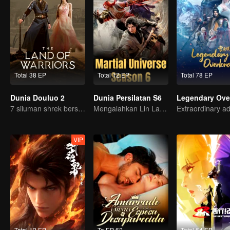
Total 38 EP
Total 12 EP
Total 78 EP
Dunia Douluo 2
Dunia Persilatan S6
Legendary Ove
7 siluman shrek bersatu kembali
Mengalahkan Lin Langtian, meraih gelar juara.
VIP
Total 12 EP
To EP 62
Total 64 EP