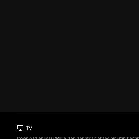
TV
Download aplikasi WeTV dan dapatkan akses hiburan kapa