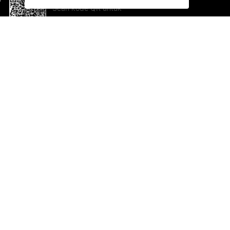
Scan kode QR untuk
mengunduh sekarang!
Bantuan dan Umpan Balik
Te
Saran
Ka
Ik
Al
ted.