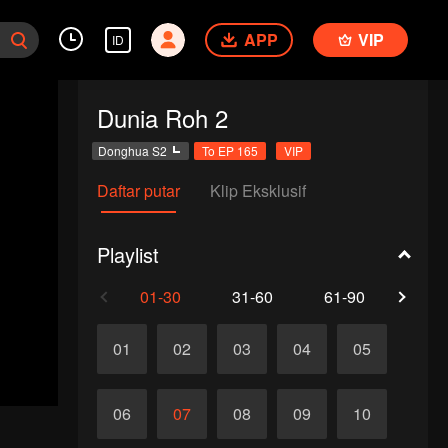
APP
VIP
ID
Dunia Roh 2
Donghua S2
To EP 165
VIP
Daftar putar
Klip Eksklusif
Playlist
01-30
31-60
61-90
91-1
01
02
03
04
05
06
07
08
09
10