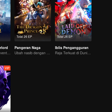
Total 26 EP
Total 26 EP
rlord
Pangeran Naga
Iblis Pengangguran
Extraordinary adventure, a teenager reborn from adversity.
Ubah nasib dengan usaha sendiri
Raja Terkuat di Dunia Iblis Tiba-tiba di PHK?
VIP