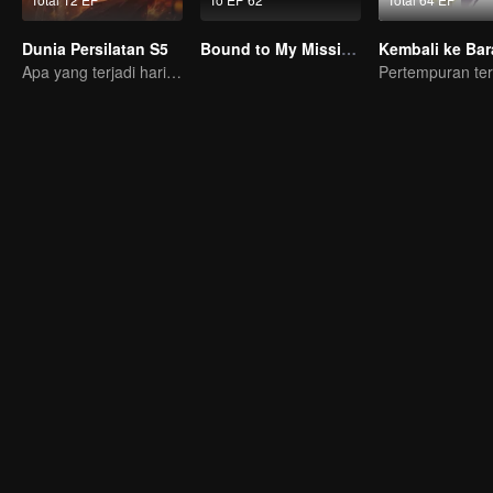
Dunia Persilatan S5
Bound to My Missing Wife
Kembali ke Bar
Apa yang terjadi hari ini akan dibalas seratus kali lipat!