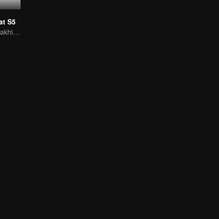
at S5
Pertempuran terakhir cahaya dan kegelapan