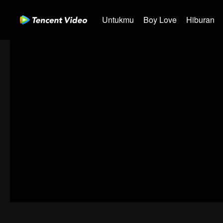
Untukmu
Boy Love
Hiburan
00:00:00
/
00:21:40