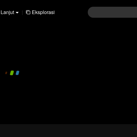
Lanjut
|
Eksplorasi
480P
1.0X
ID