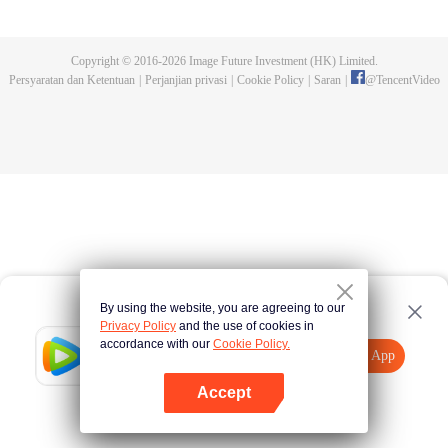
dan tidak meninggalkannya. Tapi dia tidak menyangka gurunya akan
dibunuh. Kini tidak ada yang bisa melindunginya lagi. Chen Feng lalu
mengabdikan diri untuk menjaga makam gurunya selama lima tahun.
Copyright © 2016-
2026
Image Future Investment (HK) Limited.
Namun ia justru menemukan sang guru memalsukan kematiannya. Ia juga
Persyaratan dan Ketentuan
|
Perjanjian privasi
|
Cookie Policy
|
Saran
|
@
TencentVideo
menemukan darah naga tertinggi serta bejana ritual kuno misterius yang
ditinggalkan gurunya. Chen Feng lalu bangkit dan memulai perjalanan
untuk menemukan gurunya dan menjadi kuat.
By using the website, you are agreeing to our
Privacy Policy
and the use of cookies in
accordance with our
Cookie Policy.
Tencent Video
Buka App
Tonton lebih banyak
Accept
Jika gagal, ulangi
Tekan di sini
lagi
Buka App