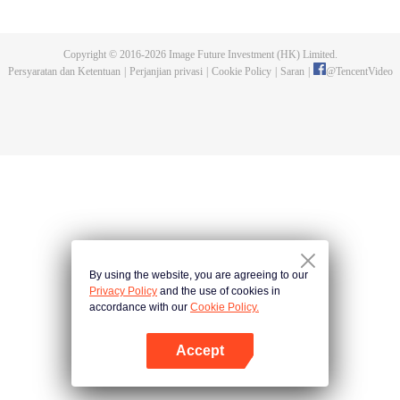
dan tidak meninggalkannya. Tapi dia tidak menyangka gurunya akan
dibunuh. Kini tidak ada yang bisa melindunginya lagi. Chen Feng lalu
mengabdikan diri untuk menjaga makam gurunya selama lima tahun.
Copyright © 2016-
2026
Image Future Investment (HK) Limited.
Namun ia justru menemukan sang guru memalsukan kematiannya. Ia juga
Persyaratan dan Ketentuan
|
Perjanjian privasi
|
Cookie Policy
|
Saran
|
@
TencentVideo
menemukan darah naga tertinggi serta bejana ritual kuno misterius yang
ditinggalkan gurunya. Chen Feng lalu bangkit dan memulai perjalanan
untuk menemukan gurunya dan menjadi kuat.
By using the website, you are agreeing to our
Privacy Policy
and the use of cookies in
accordance with our
Cookie Policy.
Accept
Buka App