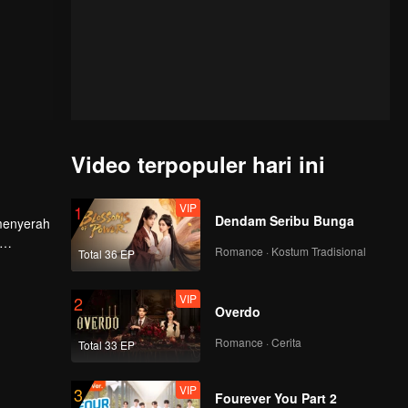
Video terpopuler hari ini
VIP
1
Dendam Seribu Bunga
 menyerah
Romance · Kostum Tradisional
Total 36 EP
a juga
lanan
VIP
2
Overdo
Romance · Cerita
Total 33 EP
VIP
3
Fourever You Part 2