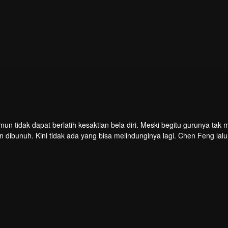
mun tidak dapat berlatih kesaktian bela diri. Meski begitu gurunya tak
dibunuh. Kini tidak ada yang bisa melindunginya lagi. Chen Feng lalu
n. Namun ia justru menemukan sang guru memalsukan kematiannya. I
 yang ditinggalkan gurunya. Chen Feng lalu bangkit dan memulai perja