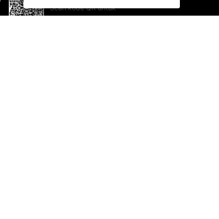
Scan kode QR untuk
mengunduh sekarang!
Bantuan dan Umpan Balik
Te
Saran
Ka
Ik
Al
ted.