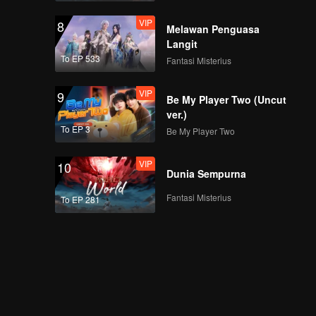
VIP
8
Melawan Penguasa
Langit
To EP 533
Fantasi Misterius
VIP
9
Be My Player Two (Uncut
ver.)
To EP 3
Be My Player Two
VIP
10
Dunia Sempurna
Fantasi Misterius
To EP 281