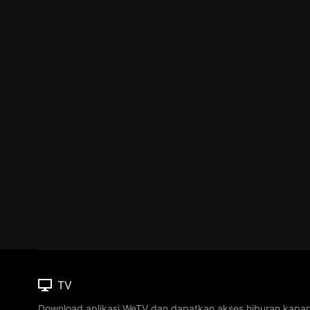
TV
Download aplikasi WeTV dan dapatkan akses hiburan kapa