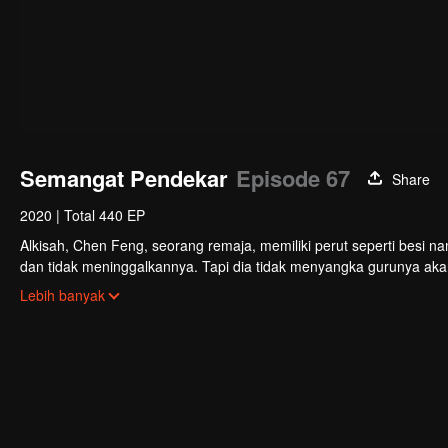
Semangat Pendekar
Episode 67
Share
2020
|
Total 440 EP
Alkisah, Chen Feng, seorang remaja, memiliki perut seperti besi na
dan tidak meninggalkannya. Tapi dia tidak menyangka gurunya akan 
mengabdikan diri untuk menjaga makam gurunya selama lima tahu
Lebih banyak
menemukan darah naga tertinggi serta bejana ritual kuno misterius
untuk menemukan gurunya dan menjadi kuat.