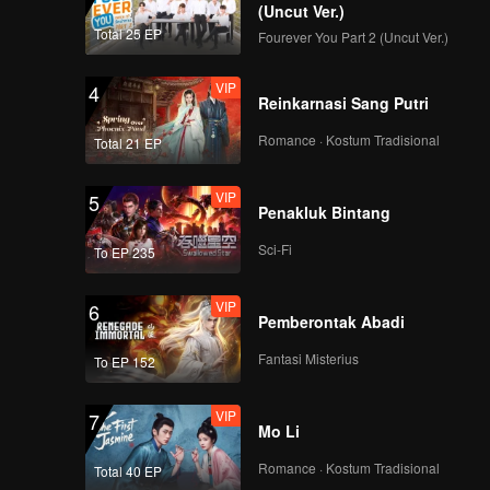
(Uncut Ver.)
Total 25 EP
Fourever You Part 2 (Uncut Ver.)
VIP
4
Reinkarnasi Sang Putri
Romance · Kostum Tradisional
Total 21 EP
VIP
5
Penakluk Bintang
Sci-Fi
To EP 235
VIP
6
Pemberontak Abadi
Fantasi Misterius
To EP 152
VIP
7
Mo Li
Romance · Kostum Tradisional
Total 40 EP