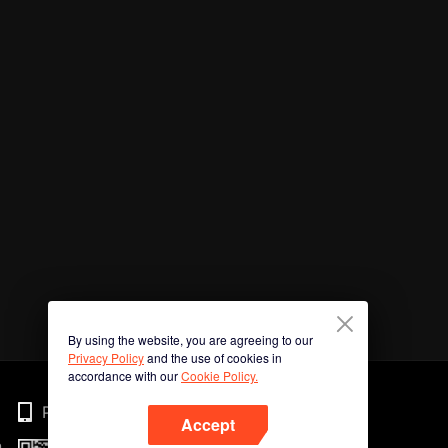
By using the website, you are agreeing to our
Privacy Policy
and the use of cookies in
accordance with our
Cookie Policy.
Phone
Accept
n