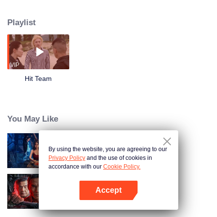
tidak hanya menyelidi para pengedar kelas kakap berdasar petunjuk rumit,
tapi juga terjun ke markas musuh demi menangkap gembong narkoba.
Playlist
Alkisah, Chen Zhiwei, Long Yunni dan Wen Suxin dari Hit Team terlibat
kasus narkoba yang pelik. Ketika hubungan ketiga penegak hukum ini
saling terkait, konspirasi besar yang mengguncang seluruh daratan Asia
terkuak.
VIP
Hit Team
You May Like
By using the website, you are agreeing to our
The Black Building
Privacy Policy
and the use of cookies in
accordance with our
Cookie Policy.
Accept
I'm undercover
Buka App