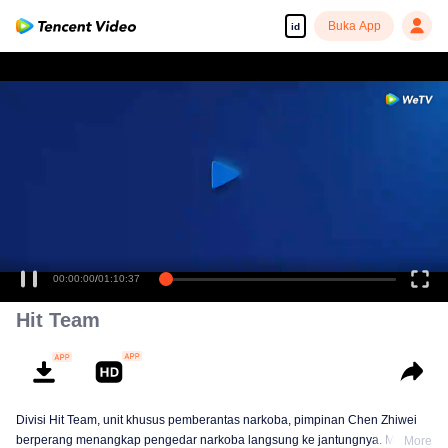
Buka App
id
00:00:00
/
01:10:37
Hit Team
Divisi Hit Team, unit khusus pemberantas narkoba, pimpinan Chen Zhiwei
berperang menangkap pengedar narkoba langsung ke jantungnya. Mereka
More