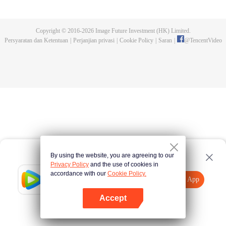
kejuaraan tersebut. Serangan makhluk buas yang dikendalikan dan
pembunuhan pendekar-pendekar tangguh yang terjadi kemudian,
mengungkap fakta keterlibatan Sekte Evolusi Surgawi. Menjadi tugas Chu
Copyright © 2016-
2026
Image Future Investment (HK) Limited.
Xingyun menghadapi rintangan itu dan menjadi pendekar nomor wahid di
Persyaratan dan Ketentuan
|
Perjanjian privasi
|
Cookie Policy
|
Saran
|
@
TencentVideo
rimba persilatan.
By using the website, you are agreeing to our
Privacy Policy
and the use of cookies in
accordance with our
Cookie Policy.
Tencent Video
Buka App
Tonton lebih banyak
Accept
Jika gagal, ulangi
Tekan di sini
lagi
Buka App