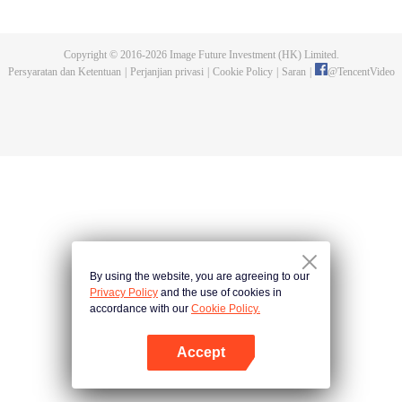
kejuaraan tersebut. Serangan makhluk buas yang dikendalikan dan
pembunuhan pendekar-pendekar tangguh yang terjadi kemudian,
mengungkap fakta keterlibatan Sekte Evolusi Surgawi. Menjadi tugas Chu
Copyright © 2016-
2026
Image Future Investment (HK) Limited.
Xingyun menghadapi rintangan itu dan menjadi pendekar nomor wahid di
Persyaratan dan Ketentuan
|
Perjanjian privasi
|
Cookie Policy
|
Saran
|
@
TencentVideo
rimba persilatan.
By using the website, you are agreeing to our
Privacy Policy
and the use of cookies in
accordance with our
Cookie Policy.
Accept
Buka App