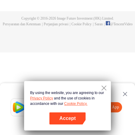
kejuaraan tersebut. Serangan makhluk buas yang dikendalikan dan
pembunuhan pendekar-pendekar tangguh yang terjadi kemudian,
mengungkap fakta keterlibatan Sekte Evolusi Surgawi. Menjadi tugas Chu
Copyright © 2016-
2026
Image Future Investment (HK) Limited.
Xingyun menghadapi rintangan itu dan menjadi pendekar nomor wahid di
Persyaratan dan Ketentuan
|
Perjanjian privasi
|
Cookie Policy
|
Saran
|
@
TencentVideo
rimba persilatan.
By using the website, you are agreeing to our
Privacy Policy
and the use of cookies in
accordance with our
Cookie Policy.
Tencent Video
Buka App
Tonton lebih banyak
Accept
Jika gagal, ulangi
Tekan di sini
lagi
Buka App