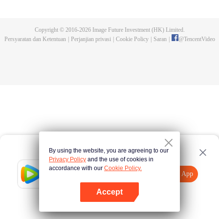
kejuaraan tersebut. Serangan makhluk buas yang dikendalikan dan
pembunuhan pendekar-pendekar tangguh yang terjadi kemudian,
mengungkap fakta keterlibatan Sekte Evolusi Surgawi. Menjadi tugas Chu
Copyright © 2016-
2026
Image Future Investment (HK) Limited.
Xingyun menghadapi rintangan itu dan menjadi pendekar nomor wahid di
Persyaratan dan Ketentuan
|
Perjanjian privasi
|
Cookie Policy
|
Saran
|
@
TencentVideo
rimba persilatan.
By using the website, you are agreeing to our
Privacy Policy
and the use of cookies in
accordance with our
Cookie Policy.
Tencent Video
Buka App
Tonton lebih banyak
Accept
Jika gagal, ulangi
Tekan di sini
lagi
Buka App