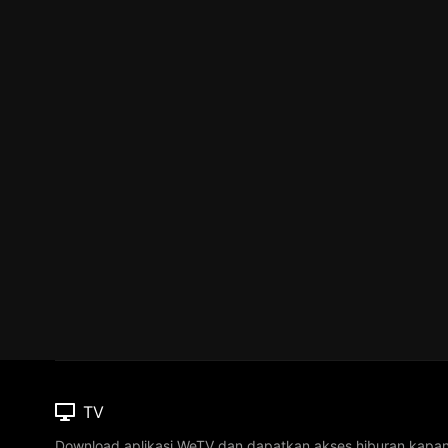
TV
Download aplikasi WeTV dan dapatkan akses hiburan kapa