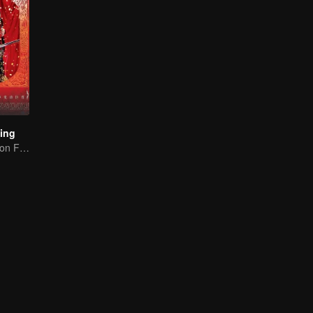
Ling
Lin Yichen dote-on Feng Shaofeng