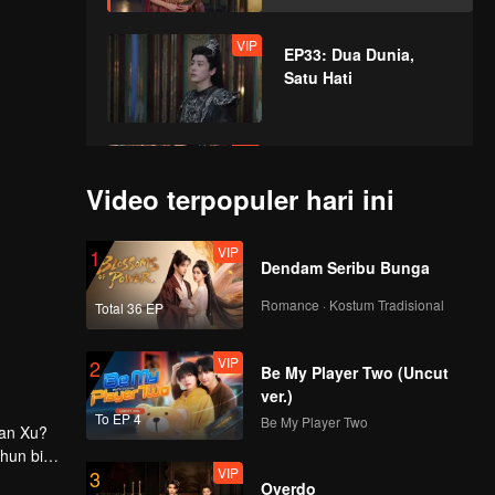
VIP
EP33: Dua Dunia,
Satu Hati
VIP
EP34: Dua Dunia,
Satu Hati
Video terpopuler hari ini
VIP
1
Dendam Seribu Bunga
VIP
EP35: Dua Dunia,
Satu Hati
Romance · Kostum Tradisional
Total 36 EP
VIP
2
Be My Player Two (Uncut
VIP
EP36: Dua Dunia,
ver.)
Satu Hati
To EP 4
Be My Player Two
uan Xu?
ahun bisa
VIP
3
Overdo
VIP