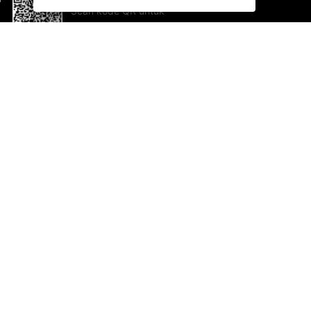
Scan kode QR untuk
mengunduh sekarang!
Bantuan dan Umpan Balik
Te
Saran
Ka
Ik
Al
ted.