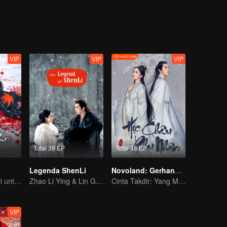
VIP
VIP
VIP
Total 39 EP
Total 48 EP
Legenda ShenLi
Novoland: Gerhana Mutiara
Jenderal kembali untuk merebut Istrinya karena Cinta!
Zhao Li Ying & Lin Geng Xin main bareng lagi
Cinta Takdir: Yang Mi dan William Chan
VIP