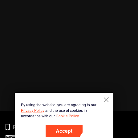
By using the website, you are agreeing to our
Privacy Policy
and the use of cookies in
accordance with our
Cookie Policy.
Phone
Accept
n