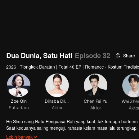
Dua Dunia, Satu Hati
Episode 32
Share
2026
|
Tiongkok Daratan
|
Total 40 EP
|
Romance · Kostum Tradision
Zoe Qin
Dilraba Dilmurat
Chen Fei Yu
Sutradara
Aktor
Aktor
Akto
He Simu sang Ratu Penguasa Roh yang kuat, tak terduga bertemu
Saat keduanya saling menguji, rahasia kelam masa lalu terungkap
bersatu melawan waktu?
Lebih banyak