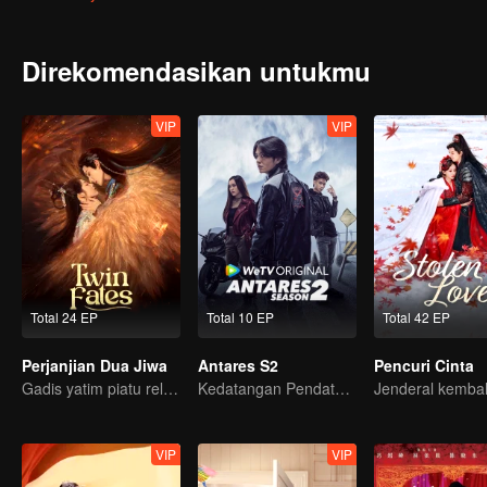
Direkomendasikan untukmu
VIP
VIP
Total 24 EP
Total 10 EP
Total 42 EP
Perjanjian Dua Jiwa
Antares S2
Pencuri Cinta
Gadis yatim piatu rela menyerahkan dirinya untuk mengikat diri dengan Siluman Buas?
Kedatangan Pendatang Pembawa Kekacauan
VIP
VIP