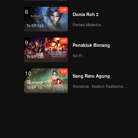
VIP
8
Dunia Roh 2
Trailer
Trailer EP34: Dua
Dunia, Satu Hati
Fantasi Misterius
To EP 165
VIP
9
Penakluk Bintang
Trailer
Trailer EP35: Dua
Dunia, Satu Hati
Sci-Fi
To EP 235
VIP
10
Sang Ratu Agung
Trailer
Trailer EP36: Dua
Dunia, Satu Hati
Romance · Kostum Tradisional · Fantasi
To EP 10
Trailer
Trailer EP37: Dua
Dunia, Satu Hati
Trailer