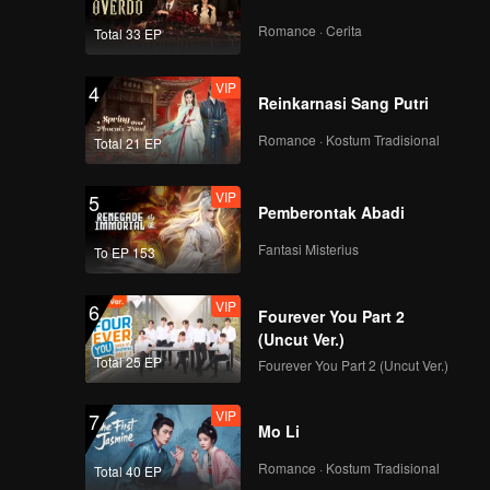
EP37: Dua Dunia,
Satu Hati
Romance · Cerita
Total 33 EP
VIP
4
Reinkarnasi Sang Putri
VIP
EP38: Dua Dunia,
Satu Hati
Romance · Kostum Tradisional
Total 21 EP
VIP
5
Pemberontak Abadi
VIP
EP39: Dua Dunia,
Satu Hati
Fantasi Misterius
To EP 153
VIP
6
Fourever You Part 2
VIP
EP40: Dua Dunia,
(Uncut Ver.)
Satu Hati
Total 25 EP
Fourever You Part 2 (Uncut Ver.)
VIP
7
Mo Li
VIP
Akhir Kebersamaan
Romance · Kostum Tradisional
Total 40 EP