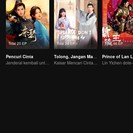
Total 20 EP
Total 24 EP
Total 46 EP
Pencuri Cinta
Tolong, Jangan Manjakan Aku S4
Prince of Lan 
Jenderal kembali untuk merebut Istrinya karena Cinta!
Kaisar Mencari Cinta di Zaman Modern