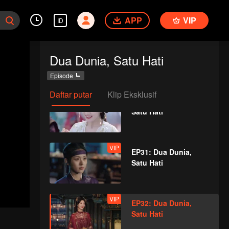
Satu Hati
APP
VIP
ID
VIP
EP29: Dua Dunia,
Dua Dunia, Satu Hati
Satu Hati
Episode
Daftar putar
Klip Eksklusif
VIP
EP30: Dua Dunia,
Satu Hati
VIP
EP31: Dua Dunia,
Satu Hati
VIP
EP32: Dua Dunia,
Satu Hati