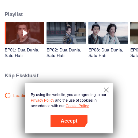
keduanya saling menguji, rahasia kelam masa lalu terungkap. Apakah
manusia dengan hidup terbatas dan roh yang hidup ratusan tahun bisa
Playlist
bersatu melawan waktu?
EP01: Dua Dunia,
EP02: Dua Dunia,
EP03: Dua Dunia,
EP0
Satu Hati
Satu Hati
Satu Hati
Sat
Klip Eksklusif
By using the website, you are agreeing to our
Loading…
Privacy Policy
and the use of cookies in
accordance with our
Cookie Policy.
Accept
Buka App