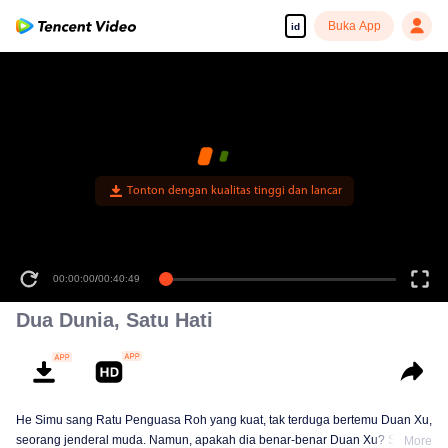
Buka App
id
Tonton dengan kualitas tinggi dan lancar
00:00:00
/
00:40:49
Dua Dunia, Satu Hati
He Simu sang Ratu Penguasa Roh yang kuat, tak terduga bertemu Duan Xu,
seorang jenderal muda. Namun, apakah dia benar-benar Duan Xu? Saat
More