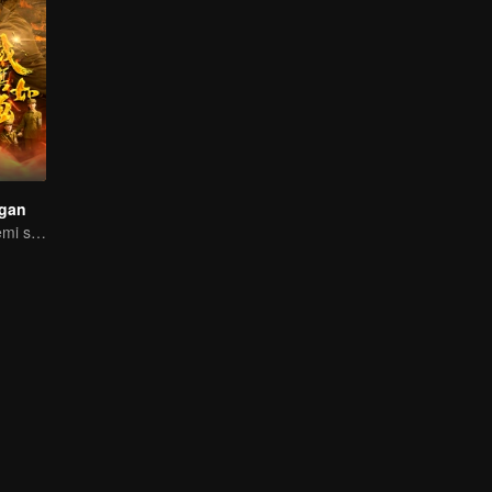
gan
Pengorbanan demi sebuah kemenangan