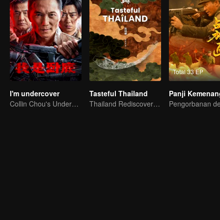
Total 33 EP
I'm undercover
Tasteful Thailand
Panji Kemenan
Collin Chou's Undercover War
Thailand Rediscovered: A Journey Through 10 Tastes