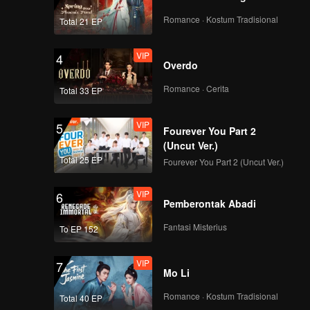
Romance · Kostum Tradisional
Total 21 EP
VIP
4
Overdo
Romance · Cerita
Total 33 EP
VIP
5
Fourever You Part 2
(Uncut Ver.)
Total 25 EP
Fourever You Part 2 (Uncut Ver.)
VIP
6
Pemberontak Abadi
Fantasi Misterius
To EP 152
VIP
7
Mo Li
Romance · Kostum Tradisional
Total 40 EP