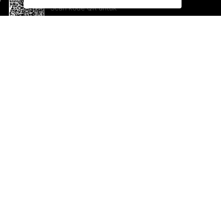
Scan kode QR untuk
mengunduh sekarang!
Bantuan dan Umpan Balik
Te
Saran
Ka
Ik
Al
ted.