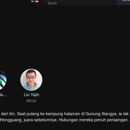
dari tim. Saat pulang ke kampung halaman di Gunung Xiangya, ia tak
i Hongguang, juara sebelumnya. Hubungan mereka penuh persaingan
ngun desa.