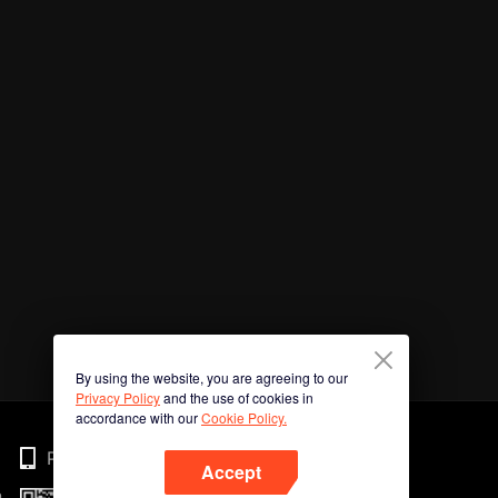
By using the website, you are agreeing to our
Privacy Policy
and the use of cookies in
accordance with our
Cookie Policy.
Phone
Accept
n