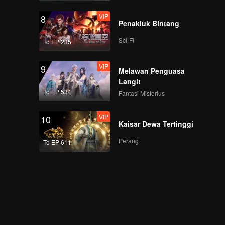
VIP
8
Penakluk Bintang
Sci-Fi
To EP 235
VIP
9
Melawan Penguasa
Langit
To EP 534
Fantasi Misterius
VIP
10
Kaisar Dewa Tertinggi
Perang
To EP 611