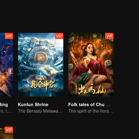
VIP
VIP
VIP
ding
Kunlun Shrine
Folk tales of Chu Maxian
Kamera merekam, tapi teriakan itu nyata.
Trio Bersatu Melawan Misteri Kunlun
The spirit of the horse sacrifices a young girl to pray for immortality
VIP