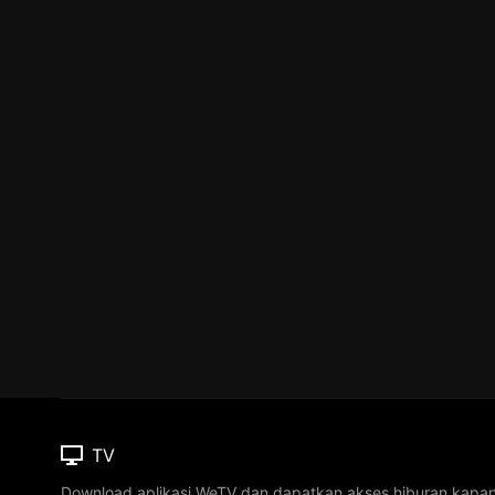
TV
Download aplikasi WeTV dan dapatkan akses hiburan kapa