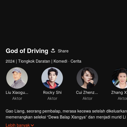
God of Driving
Share
2024
|
Tiongkok Daratan
|
Komedi · Cerita
Liu Xiaoguang
Rocky Shi
Cui Zhenzhen
Aktor
Aktor
Aktor
Gao Liang, seorang pembalap, merasa kecewa setelah dikeluarkan 
memenangkan seleksi “Dewa Balap Xiangya” dan menjadi murid L
mereka bekerja sama memenangkan balapan penting demi memba
Lebih banyak