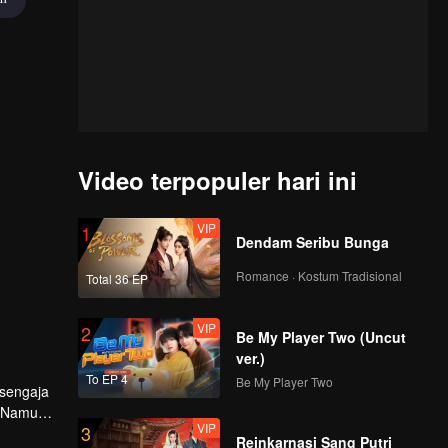
Video terpopuler hari ini
VIP
1
Dendam Seribu Bunga
Romance · Kostum Tradisional
Total 36 EP
VIP
2
Be My Player Two (Uncut
ver.)
To EP 4
Be My Player Two
 sengaja
. Namun,
VIP
3
Reinkarnasi Sang Putri