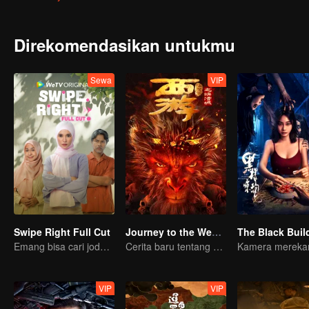
Direkomendasikan untukmu
Sewa
VIP
Swipe Right Full Cut
Journey to the West: The Helltown of Heaven
The Black Buil
Emang bisa cari jodoh lewat aplikasi?
Cerita baru tentang perjalanan ke barat akan segera tayang!
VIP
VIP