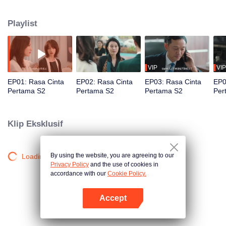
Ketika bisnisnya berjalan lancar, mantan sahabatnya, Bai Lingfei, yang telah
menyebabkan hidupnya jatuh, muncul kembali. Apa kali ini Sun Weiyi bisa
Playlist
melawannya?
VIP
VIP
EP01: Rasa Cinta
EP02: Rasa Cinta
EP03: Rasa Cinta
EP0
Pertama S2
Pertama S2
Pertama S2
Per
Klip Eksklusif
By using the website, you are agreeing to our
Loading…
Privacy Policy
and the use of cookies in
accordance with our
Cookie Policy.
Accept
Buka App