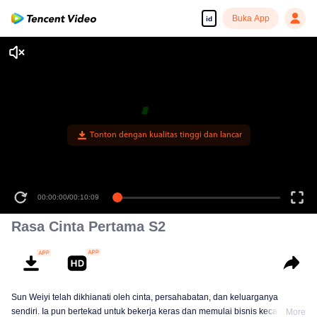
Buka App
id
00:00:00
/
00:10:09
Rasa Cinta Pertama S2
Sun Weiyi telah dikhianati oleh cinta, persahabatan, dan keluarganya
sendiri. Ia pun bertekad untuk bekerja keras dan memulai bisnis kecantikan.
More