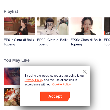
Tunangannya, Hang Anning, mengira ia tewas dan tak tahu jati diri Mu Han
sebenarnya. Tinggal bersama tanpa tahu identitas asli masing-masing,
Playlist
perasaan pun mulai tumbuh di antara mereka.
VIP
EP01: Cinta di Balik
EP02: Cinta di Balik
EP03: Cinta di Balik
EP04
Topeng
Topeng
Topeng
Top
You May Like
By using the website, you are agreeing to our
Di Antara Cinta Terlarang
Privacy Policy
and the use of cookies in
accordance with our
Cookie Policy.
Accept
Belenggu Cinta
Buka App