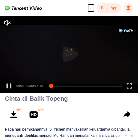
Buka App
id
00:00:00
/
00:15:10
Cinta di Balik Topeng
Pada hari pernikahannya, Si Yichen menyaksikan keluarganya dibantai. Ia
mengganti identitas menjadi Mu Han dan menjalankan misi balas dendam.
More