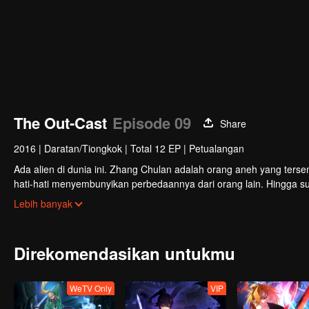
The Out-Cast
Episode 09
Share
2016
|
Daratan/Tiongkok
|
Total 12 EP
|
Petualangan
Ada alien di dunia ini. Zhang Chulan adalah orang aneh yang ters
hati-hati menyembunyikan perbedaannya dari orang lain. Hingga sua
dikejar oleh mayat hidup, diretas oleh orang aneh, dan terlibat da
Lebih banyak
Direkomendasikan untukmu
WeTV Only
VIP