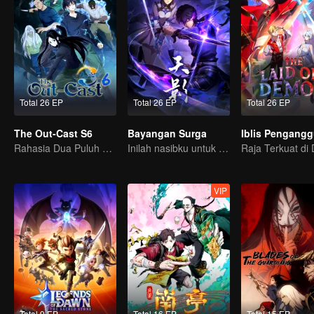
Total 26 EP
Total 26 EP
Total 26 EP
The Out-Cast S6
Bayangan Surga
Iblis Pengang
Rahasia Dua Puluh Empat Lembah, Bertemu Kembali dengan Sahabat Lama di Shu.
Inilah nasibku untuk mengusir roh jahat dan iblis!
VIP
Total 9 EP
Total 16 EP
Total 15 EP