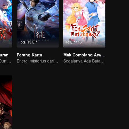
Total 13 EP
To EP 145
guran
Perang Kartu
Mak Comblang Arwah Rubah
Raja Terkuat di Dunia Iblis Tiba-tiba di PHK?
Energi misterius dari kartu menimbulkan peperangan, bagaimana Chen Mu mengendalikannya?
Segalanya Ada Batasnya, Tapi Cinta dan Benci Tak Terbatas