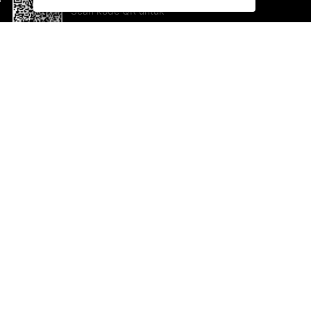
Scan kode QR untuk
mengunduh sekarang!
Bantuan dan Umpan Balik
Te
Saran
Ka
Ik
Al
ted.