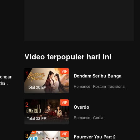
Video terpopuler hari ini
VIP
1
Dendam Seribu Bunga
 dengan
dia
Romance · Kostum Tradisional
Total 36 EP
VIP
2
Overdo
Romance · Cerita
Total 33 EP
VIP
3
Fourever You Part 2