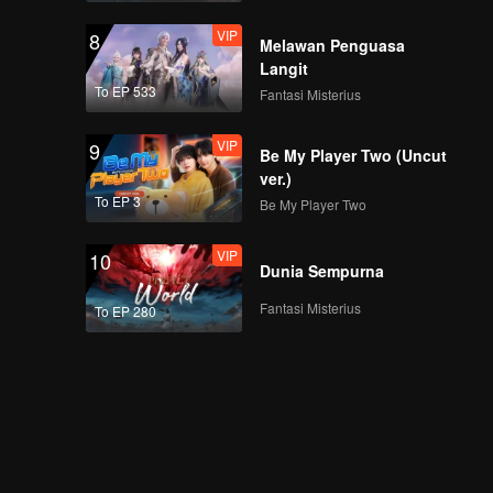
VIP
8
Melawan Penguasa
Langit
To EP 533
Fantasi Misterius
VIP
9
Be My Player Two (Uncut
ver.)
To EP 3
Be My Player Two
VIP
10
Dunia Sempurna
Fantasi Misterius
To EP 280