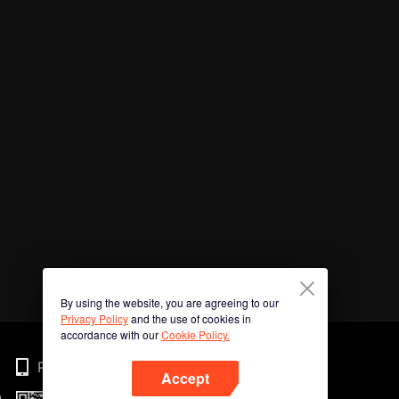
By using the website, you are agreeing to our
Privacy Policy
and the use of cookies in
accordance with our
Cookie Policy.
Phone
Accept
n