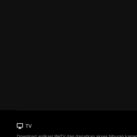
TV
Download aplikasi WeTV dan dapatkan akses hiburan kapa