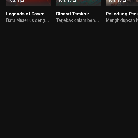
Legends of Dawn: Batu Bertuah
Dinasti Terakhir
Pelindung Per
Batu Misterius dengan Kekuatan Dahsyat
Terjebak dalam bencana misterius, mampukah ia bertahan?