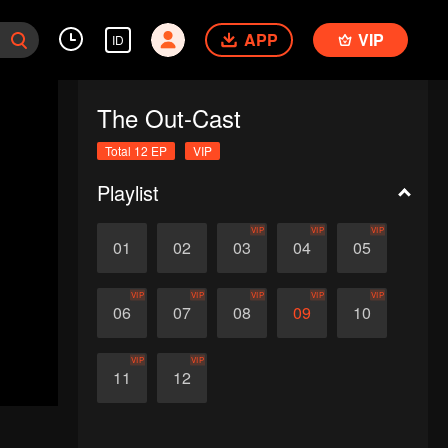
APP
VIP
ID
The Out-Cast
Total 12 EP
VIP
Playlist
VIP
VIP
VIP
01
02
03
04
05
VIP
VIP
VIP
VIP
VIP
06
07
08
09
10
VIP
VIP
11
12