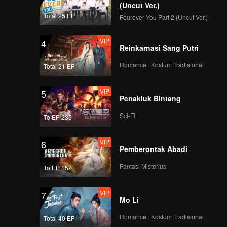
(Uncut Ver.)
Total 25 EP
Fourever You Part 2 (Uncut Ver.)
VIP
4
Reinkarnasi Sang Putri
Romance · Kostum Tradisional
Total 21 EP
VIP
5
Penakluk Bintang
Sci-Fi
To EP 235
VIP
6
Pemberontak Abadi
Fantasi Misterius
To EP 152
VIP
7
Mo Li
Romance · Kostum Tradisional
Total 40 EP