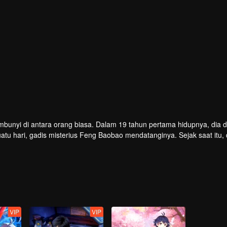
embunyi di antara orang biasa. Dalam 19 tahun pertama hidupnya, dia
tu hari, gadis misterius Feng Baobao mendatanginya. Sejak saat itu, 
lam masalah yang belum pernah terjadi sebelumnya...
VIP
VIP