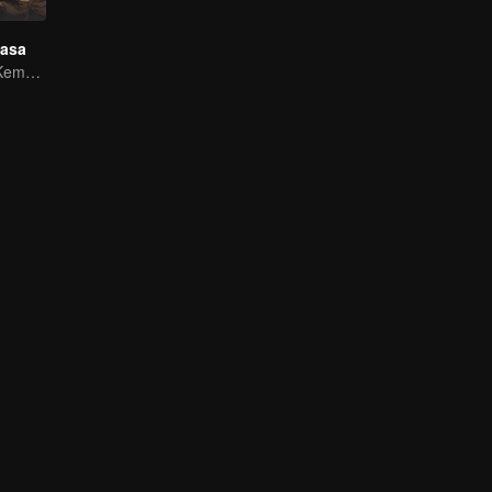
kasa
Menghidupkan Kembali Legenda Sui-Tang!