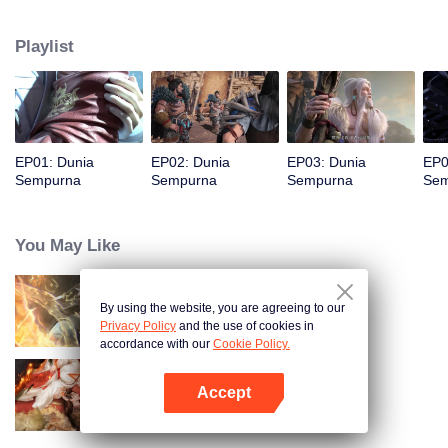
membantu klannya bangkit kembali. Seluruh masyarakat di klan-nya
melakukan segala upaya untuk bertarung melawan monster fanatik dan
Playlist
terlibat dalam perebutan kekuasaan dengan klan lain. Perjalanan kultivasi
Shi Hao membawanya ke negeri-negeri tak dikenal dan menentukan
nasibnya selanjutnya.
EP01: Dunia
EP02: Dunia
EP03: Dunia
EP0
Sempurna
Sempurna
Sempurna
Sem
You May Like
By using the website, you are agreeing to our
Dunia Abadi
Privacy Policy
and the use of cookies in
accordance with our
Cookie Policy.
Accept
Belenggu Cinta
Buka App