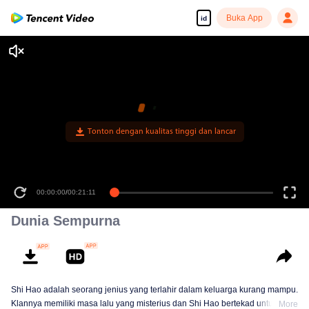
Buka App
id
Tonton dengan kualitas tinggi dan lancar
00:00:00
/
00:21:11
Dunia Sempurna
Shi Hao adalah seorang jenius yang terlahir dalam keluarga kurang mampu.
Klannya memiliki masa lalu yang misterius dan Shi Hao bertekad untuk
More