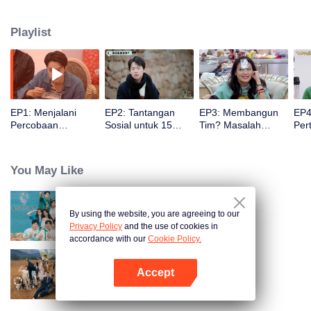
hari mereka tinggal bersama. Dari situ terekam berbagai aspek kehidupan
pribadi artis, misalnya bagaimana interaksi sosial mereka. Selain itu
Playlist
ditampilkan dengan jelas kehidupan masyarakat Tiongkok masa kini. Pada
titik itu terbuka pula kemungkinan mencari tahu lebih jauh bagaimana
kehidupan pinggiran kota di era baru ini.
EP1: Menjalani
EP2: Tantangan
EP3: Membangun
EP4
Percobaan
Sosial untuk 15
Tim? Masalah
Per
Bersosialisasi di
Selebritas Terus
Memalukan Baru di
Kel
Benteng Bunga
Meningkat
Negeri Ajaib
Persik, Song
You May Like
Dandan dan Hans
Zhang Berselisih?
By using the website, you are agreeing to our
Negeri Ajaib S2
Privacy Policy
and the use of cookies in
accordance with our
Cookie Policy.
Accept
Negeri Ajaib S3
Buka App