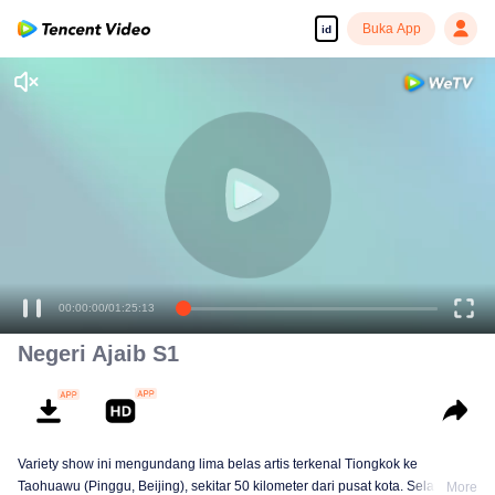
Buka App
id
00:00:00
/
01:25:13
Negeri Ajaib S1
Variety show ini mengundang lima belas artis terkenal Tiongkok ke
Taohuawu (Pinggu, Beijing), sekitar 50 kilometer dari pusat kota. Selama 21
More